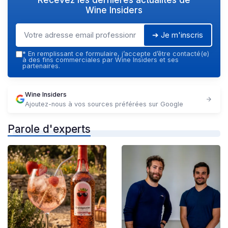
Wine Insiders
➔ Je m'inscris
*
En remplissant ce formulaire, j’accepte d’être contacté(e)
à des fins commerciales par Wine Insiders et ses
partenaires.
Wine Insiders
Ajoutez-nous à vos sources préférées sur Google
Parole d'experts