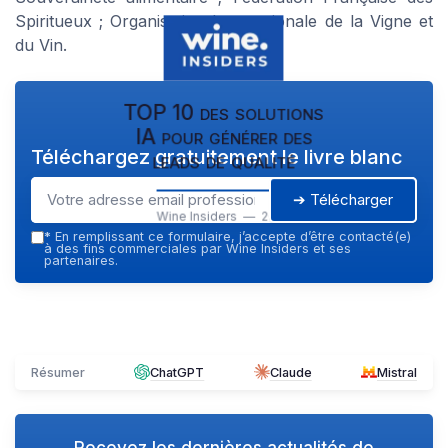
Spiritueux ; Organisation Internationale de la Vigne et
du Vin.
TOP 10 des solutions
IA pour générer des
Téléchargez gratuitement le livre blanc
leads de qualité
➔ Télécharger
Wine Insiders — 2026
*
En remplissant ce formulaire, j’accepte d’être contacté(e)
à des fins commerciales par Wine Insiders et ses
partenaires.
Résumer
ChatGPT
Claude
Mistral
Recevez les dernières actualités de