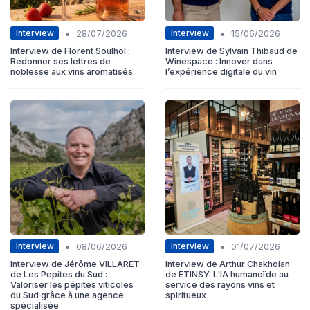
•
•
Interview
Interview
28/07/2026
15/06/2026
Interview de Florent Soulhol :
Interview de Sylvain Thibaud de
Redonner ses lettres de
Winespace : Innover dans
noblesse aux vins aromatisés
l’expérience digitale du vin
•
•
Interview
Interview
08/06/2026
01/07/2026
Interview de Jérôme VILLARET
Interview de Arthur Chakhoian
de Les Pepites du Sud :
de ETINSY: L'IA humanoïde au
Valoriser les pépites viticoles
service des rayons vins et
du Sud grâce à une agence
spiritueux
spécialisée