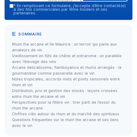
*
En remplissant ce formulaire, j’accepte d’être contacté(e)
à des fins commerciales par Wine Insiders et ses
partenaires.
SOMMAIRE
Rhum the arcane et île Maurice : un terroir qui parle aux
amateurs de vin
Vieillissement en fûts de chêne et extraroma : un parallèle
avec l’élevage des vins
Arcane delicatissime, flamboyance et rhums arrangés : la
gourmandise comme passerelle avec le vin
Notes tropicales, accords mets et ponts sensoriels entre
rhum et vin
Distribution, prix et gestion des stocks : leçons croisées
entre rhum the arcane et vin
Perspectives pour la filière vin : tirer parti de l’essor du
rhum the arcane
Chiffres clés autour du rhum et du marché des spiritueux
Questions fréquentes sur le rhum the arcane et ses liens
avec le vin