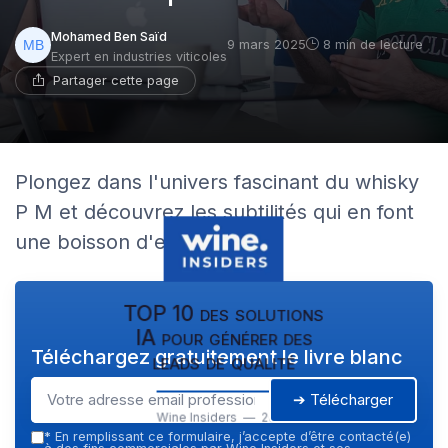
Mohamed Ben Saïd
9 mars 2025
8 min de lecture
Expert en industries viticoles
Partager cette page
Plongez dans l'univers fascinant du whisky
P M et découvrez les subtilités qui en font
une boisson d'exception.
TOP 10 des solutions
IA pour générer des
Téléchargez gratuitement le livre blanc
leads de qualité
➔ Télécharger
Wine Insiders — 2026
*
En remplissant ce formulaire, j’accepte d’être contacté(e)