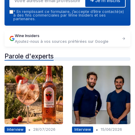
➔ Je m'inscris
*
En remplissant ce formulaire, j’accepte d’être contacté(e)
à des fins commerciales par Wine Insiders et ses
partenaires.
Wine Insiders
Ajoutez-nous à vos sources préférées sur Google
Parole d'experts
•
•
Interview
Interview
28/07/2026
15/06/2026