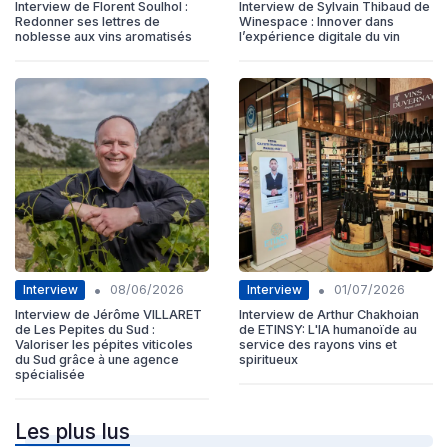
Interview de Florent Soulhol :
Interview de Sylvain Thibaud de
Redonner ses lettres de
Winespace : Innover dans
noblesse aux vins aromatisés
l’expérience digitale du vin
•
•
Interview
Interview
08/06/2026
01/07/2026
Interview de Jérôme VILLARET
Interview de Arthur Chakhoian
de Les Pepites du Sud :
de ETINSY: L'IA humanoïde au
Valoriser les pépites viticoles
service des rayons vins et
du Sud grâce à une agence
spiritueux
spécialisée
Les plus lus