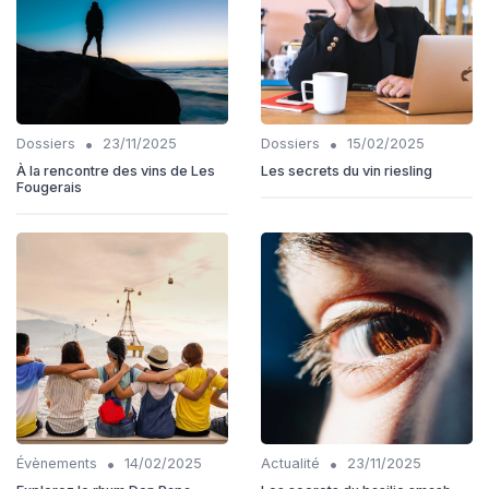
•
•
Dossiers
23/11/2025
Dossiers
15/02/2025
À la rencontre des vins de Les
Les secrets du vin riesling
Fougerais
•
•
Évènements
14/02/2025
Actualité
23/11/2025