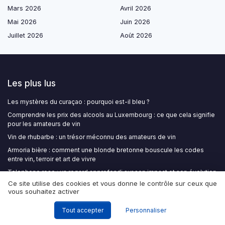
Mars 2026
Avril 2026
Mai 2026
Juin 2026
Juillet 2026
Août 2026
Les plus lus
Les mystères du curaçao : pourquoi est-il bleu ?
Comprendre les prix des alcools au Luxembourg : ce que cela signifie
pour les amateurs de vin
Vin de rhubarbe : un trésor méconnu des amateurs de vin
Armoria bière : comment une blonde bretonne bouscule les codes
entre vin, terroir et art de vivre
Telephone rose : un regard approfondi sur son impact et son évolution
Ce site utilise des cookies et vous donne le contrôle sur ceux que
vous souhaitez activer
Les derniers articles
Tout accepter
Personnaliser
Traçabilité du vin : blockchain, QR codes NFC et passeport digital font