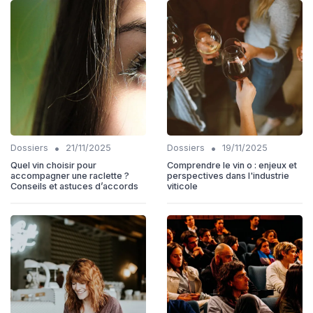
•
•
Dossiers
21/11/2025
Dossiers
19/11/2025
Quel vin choisir pour
Comprendre le vin o : enjeux et
accompagner une raclette ?
perspectives dans l'industrie
Conseils et astuces d’accords
viticole