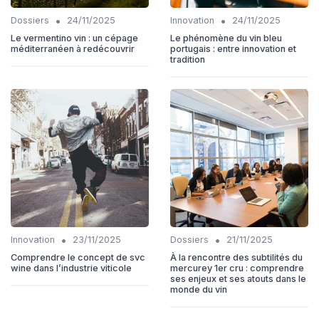
•
•
Dossiers
24/11/2025
Innovation
24/11/2025
Le vermentino vin : un cépage
Le phénomène du vin bleu
méditerranéen à redécouvrir
portugais : entre innovation et
tradition
•
•
Innovation
23/11/2025
Dossiers
21/11/2025
Comprendre le concept de svc
À la rencontre des subtilités du
wine dans l’industrie viticole
mercurey 1er cru : comprendre
ses enjeux et ses atouts dans le
monde du vin