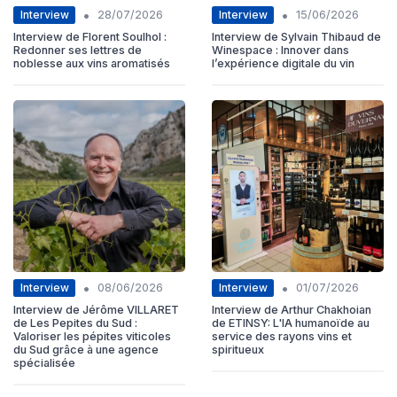
•
•
Interview
Interview
28/07/2026
15/06/2026
Interview de Florent Soulhol :
Interview de Sylvain Thibaud de
Redonner ses lettres de
Winespace : Innover dans
noblesse aux vins aromatisés
l’expérience digitale du vin
•
•
Interview
Interview
08/06/2026
01/07/2026
Interview de Jérôme VILLARET
Interview de Arthur Chakhoian
de Les Pepites du Sud :
de ETINSY: L'IA humanoïde au
Valoriser les pépites viticoles
service des rayons vins et
du Sud grâce à une agence
spiritueux
spécialisée