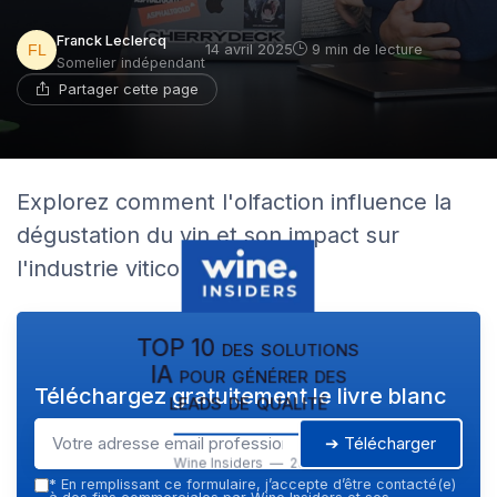
Franck Leclercq
14 avril 2025
9 min de lecture
Somelier indépendant
Partager cette page
Explorez comment l'olfaction influence la
dégustation du vin et son impact sur
l'industrie viticole.
TOP 10 des solutions
IA pour générer des
Téléchargez gratuitement le livre blanc
leads de qualité
➔ Télécharger
Wine Insiders — 2026
*
En remplissant ce formulaire, j’accepte d’être contacté(e)