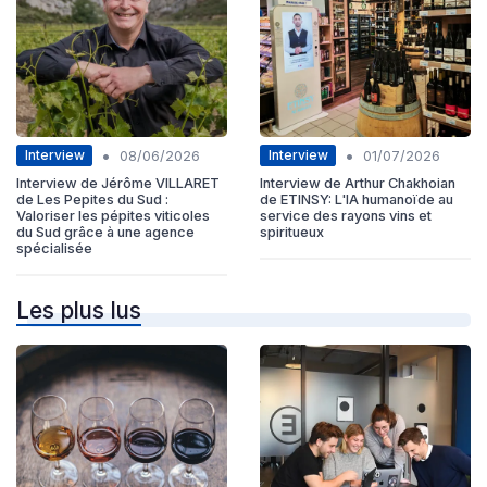
•
•
Interview
Interview
08/06/2026
01/07/2026
Interview de Jérôme VILLARET
Interview de Arthur Chakhoian
de Les Pepites du Sud :
de ETINSY: L'IA humanoïde au
Valoriser les pépites viticoles
service des rayons vins et
du Sud grâce à une agence
spiritueux
spécialisée
Les plus lus