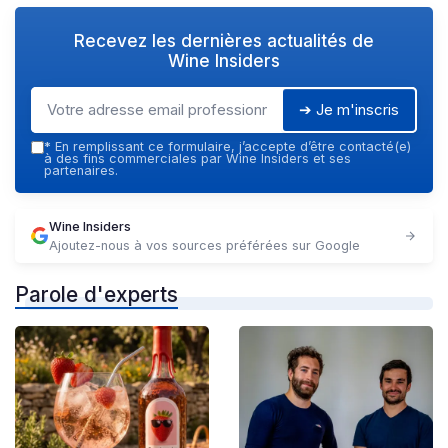
Recevez les dernières actualités de
Wine Insiders
➔ Je m'inscris
*
En remplissant ce formulaire, j’accepte d’être contacté(e)
à des fins commerciales par Wine Insiders et ses
partenaires.
Wine Insiders
Ajoutez-nous à vos sources préférées sur Google
Parole d'experts