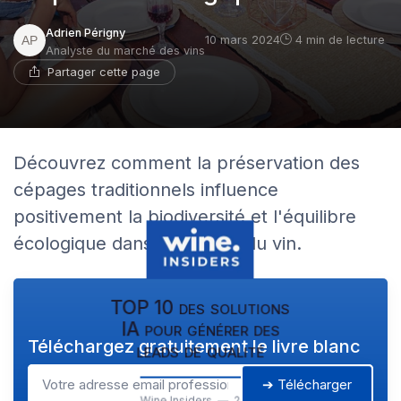
Adrien Périgny
10 mars 2024
4 min de lecture
Analyste du marché des vins
Partager cette page
Découvrez comment la préservation des
cépages traditionnels influence
positivement la biodiversité et l'équilibre
écologique dans l'industrie du vin.
TOP 10 des solutions
IA pour générer des
Téléchargez gratuitement le livre blanc
leads de qualité
➔ Télécharger
Wine Insiders — 2026