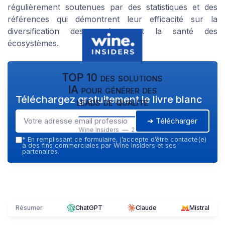
régulièrement soutenues par des statistiques et des
références qui démontrent leur efficacité sur la
diversification des espèces et la santé des
écosystèmes.
TOP 10 des solutions
IA pour générer des
Téléchargez gratuitement le livre blanc
leads de qualité
➔ Télécharger
Wine Insiders — 2026
*
En remplissant ce formulaire, j’accepte d’être contacté(e)
à des fins commerciales par Wine Insiders et ses
partenaires.
Résumer
ChatGPT
Claude
Mistral