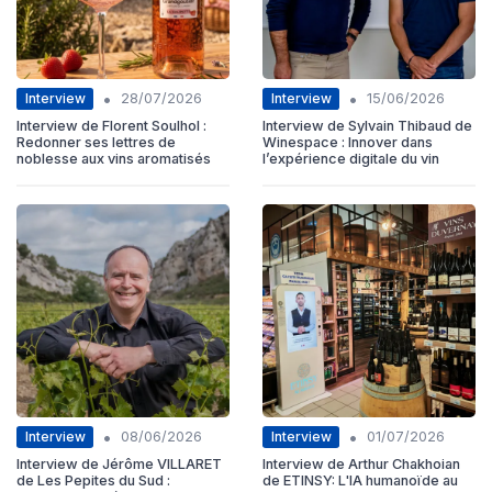
•
•
Interview
Interview
28/07/2026
15/06/2026
Interview de Florent Soulhol :
Interview de Sylvain Thibaud de
Redonner ses lettres de
Winespace : Innover dans
noblesse aux vins aromatisés
l’expérience digitale du vin
•
•
Interview
Interview
08/06/2026
01/07/2026
Interview de Jérôme VILLARET
Interview de Arthur Chakhoian
de Les Pepites du Sud :
de ETINSY: L'IA humanoïde au