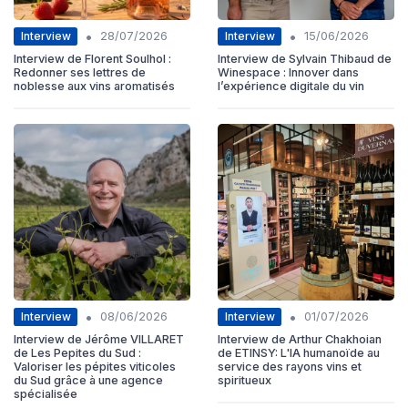
•
•
Interview
Interview
28/07/2026
15/06/2026
Interview de Florent Soulhol :
Interview de Sylvain Thibaud de
Redonner ses lettres de
Winespace : Innover dans
noblesse aux vins aromatisés
l’expérience digitale du vin
•
•
Interview
Interview
08/06/2026
01/07/2026
Interview de Jérôme VILLARET
Interview de Arthur Chakhoian
de Les Pepites du Sud :
de ETINSY: L'IA humanoïde au
Valoriser les pépites viticoles
service des rayons vins et
du Sud grâce à une agence
spiritueux
spécialisée