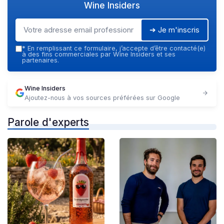
Wine Insiders
➔ Je m'inscris
*
En remplissant ce formulaire, j’accepte d’être contacté(e)
à des fins commerciales par Wine Insiders et ses
partenaires.
Wine Insiders
Ajoutez-nous à vos sources préférées sur Google
Parole d'experts