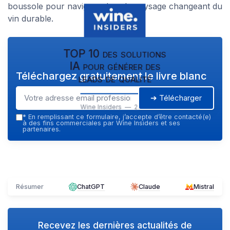
boussole pour naviguer dans le paysage changeant du
vin durable.
TOP 10 des solutions
IA pour générer des
Téléchargez gratuitement le livre blanc
leads de qualité
➔ Télécharger
Wine Insiders — 2026
*
En remplissant ce formulaire, j’accepte d’être contacté(e)
à des fins commerciales par Wine Insiders et ses
partenaires.
Résumer
ChatGPT
Claude
Mistral
Recevez les dernières actualités de