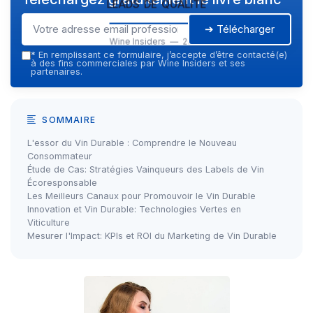
leads de qualité
➔ Télécharger
Wine Insiders — 2026
*
En remplissant ce formulaire, j’accepte d’être contacté(e)
à des fins commerciales par Wine Insiders et ses
partenaires.
SOMMAIRE
L'essor du Vin Durable : Comprendre le Nouveau
Consommateur
Étude de Cas: Stratégies Vainqueurs des Labels de Vin
Écoresponsable
Les Meilleurs Canaux pour Promouvoir le Vin Durable
Innovation et Vin Durable: Technologies Vertes en
Viticulture
Mesurer l'Impact: KPIs et ROI du Marketing de Vin Durable