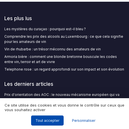
Les plus lus
Les mystères du curaçao : pourquoi est-il bleu ?
Comprendre les prix des alcools au Luxembourg : ce que cela signifie
pour les amateurs de vin
Vin de rhubarbe : un trésor méconnu des amateurs de vin
Armoria bière : comment une blonde bretonne bouscule les codes
entre vin, terroir et art de vivre
Telephone rose : un regard approfondi sur son impact et son évolution
Les derniers articles
Prix d'orientation des AOC : le nouveau mécanisme européen qui va
encadrer le marché du vin
Ce site utilise des cookies et vous donne le contrôle sur ceux que
Choisir une cave à vin encastrable de 60 cm pour une cuisine moderne
vous souhaitez activer
et connectée
Traçabilité du vin : blockchain, QR codes NFC et passeport digital font
Tout accepter
Personnaliser
irruption dans la filière