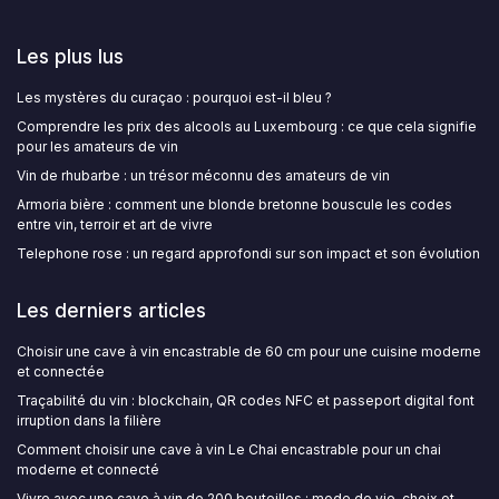
Les plus lus
Les mystères du curaçao : pourquoi est-il bleu ?
Comprendre les prix des alcools au Luxembourg : ce que cela signifie
pour les amateurs de vin
Vin de rhubarbe : un trésor méconnu des amateurs de vin
Armoria bière : comment une blonde bretonne bouscule les codes
entre vin, terroir et art de vivre
Telephone rose : un regard approfondi sur son impact et son évolution
Les derniers articles
Choisir une cave à vin encastrable de 60 cm pour une cuisine moderne
et connectée
Traçabilité du vin : blockchain, QR codes NFC et passeport digital font
irruption dans la filière
Comment choisir une cave à vin Le Chai encastrable pour un chai
moderne et connecté
Vivre avec une cave à vin de 200 bouteilles : mode de vie, choix et