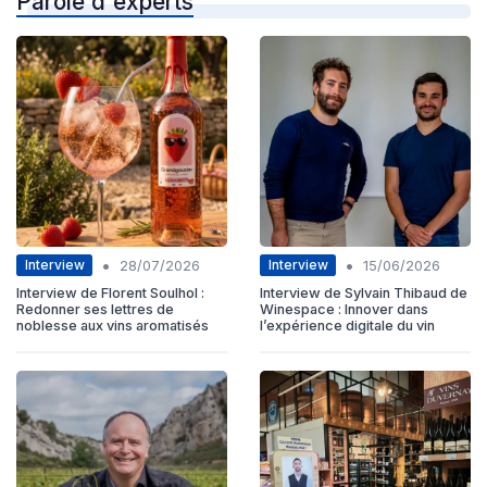
Parole d'experts
•
•
Interview
Interview
28/07/2026
15/06/2026
Interview de Florent Soulhol :
Interview de Sylvain Thibaud de
Redonner ses lettres de
Winespace : Innover dans
noblesse aux vins aromatisés
l’expérience digitale du vin