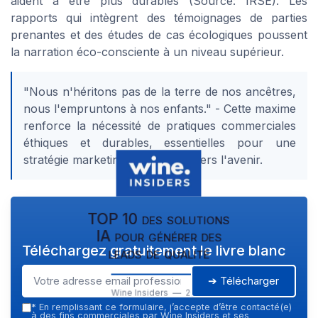
aident à être plus durables (Source: IRSE). Les
rapports qui intègrent des témoignages de parties
prenantes et des études de cas écologiques poussent
la narration éco-consciente à un niveau supérieur.
"Nous n'héritons pas de la terre de nos ancêtres,
nous l'empruntons à nos enfants." - Cette maxime
renforce la nécessité de pratiques commerciales
éthiques et durables, essentielles pour une
stratégie marketing qui regarde vers l'avenir.
TOP 10 des solutions
IA pour générer des
Téléchargez gratuitement le livre blanc
leads de qualité
➔ Télécharger
Wine Insiders — 2026
*
En remplissant ce formulaire, j’accepte d’être contacté(e)
à des fins commerciales par Wine Insiders et ses