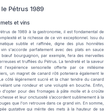
 le Pétrus 1989
mets et vins
Pétrus de 1989 à la gastronomie, il est fondamental de
mplexité et la richesse de ce vin exceptionnel. Issu du
atique subtile et raffinée, digne des plus honnêtes
 vin s'accorde parfaitement avec des plats en sauce
 bœuf bourguignon, par exemple, fera des merveilles
rreuses et truffées du Pétrus. La tendreté et la saveur
 l'expérience sensorielle offerte par ce millésime
biers, un magret de canard rôti poteniera également le
Le côté légèrement sucré et la chair tendre du canard
évélant une rondeur et une volupté en bouche. Enfin,
 d'opter pour des fromages à pâte molle et à croûte
ichesse et leur onctuosité s’accordent sublimement à la
 rouges que l'on retrouve dans ce grand vin. En somme,
pée gustative qui mérite des mets à la hauteur de sa