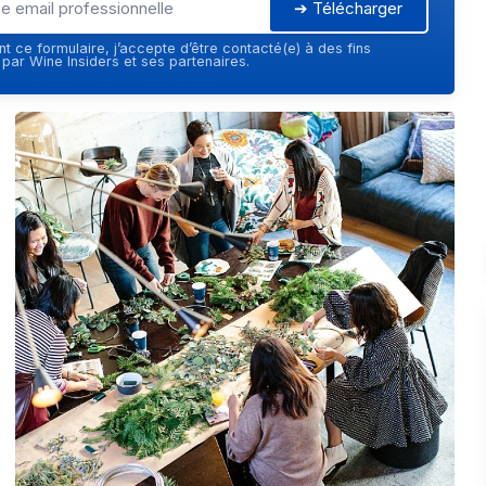
➔ Télécharger
t ce formulaire, j’accepte d’être contacté(e) à des fins
ar Wine Insiders et ses partenaires.