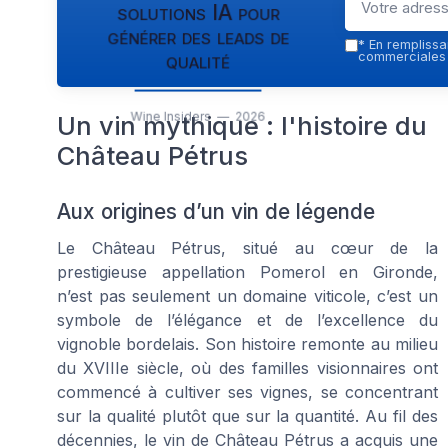
solutions IA pour
générer des leads de
*
En remplissan
qualité
commerciales p
Wine Insiders — 2026
Un vin mythique : l'histoire du
Château Pétrus
Aux origines d’un vin de légende
Le Château Pétrus, situé au cœur de la
prestigieuse appellation Pomerol en Gironde,
n’est pas seulement un domaine viticole, c’est un
symbole de l’élégance et de l’excellence du
vignoble bordelais. Son histoire remonte au milieu
du XVIIIe siècle, où des familles visionnaires ont
commencé à cultiver ses vignes, se concentrant
sur la qualité plutôt que sur la quantité. Au fil des
décennies, le vin de Château Pétrus a acquis une