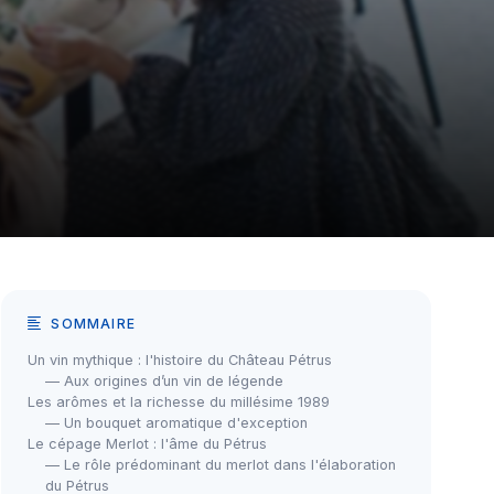
SOMMAIRE
Un vin mythique : l'histoire du Château Pétrus
— Aux origines d’un vin de légende
Les arômes et la richesse du millésime 1989
— Un bouquet aromatique d'exception
Le cépage Merlot : l'âme du Pétrus
— Le rôle prédominant du merlot dans l'élaboration
du Pétrus