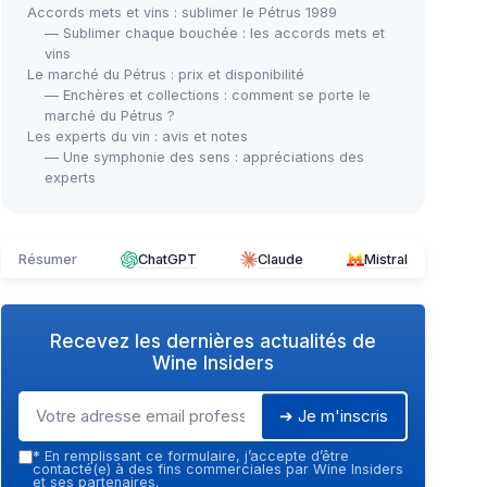
Accords mets et vins : sublimer le Pétrus 1989
— Sublimer chaque bouchée : les accords mets et
vins
Le marché du Pétrus : prix et disponibilité
— Enchères et collections : comment se porte le
marché du Pétrus ?
Les experts du vin : avis et notes
— Une symphonie des sens : appréciations des
experts
Résumer
ChatGPT
Claude
Mistral
Recevez les dernières actualités de
Wine Insiders
➔ Je m'inscris
*
En remplissant ce formulaire, j’accepte d’être
contacté(e) à des fins commerciales par Wine Insiders
et ses partenaires.