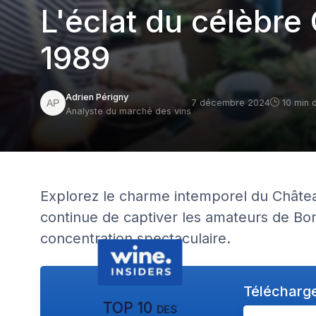
L'éclat du célèbre
1989
Adrien Périgny
7 décembre 2024
10 min 
Analyste du marché des vins
Explorez le charme intemporel du Châtea
continue de captiver les amateurs de Bo
concentration spectaculaire.
Télécharge
TOP 10 des