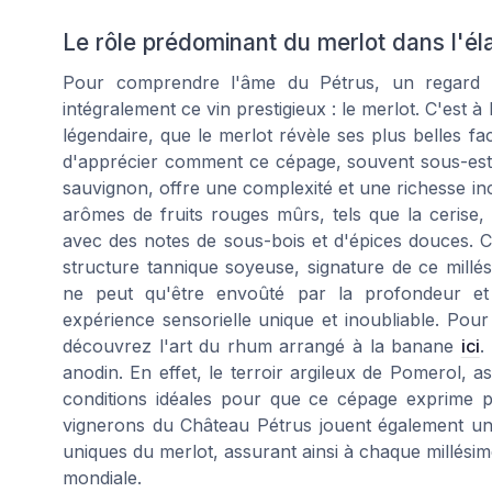
Le rôle prédominant du merlot dans l'él
Pour comprendre l'âme du Pétrus, un regard a
intégralement ce vin prestigieux : le merlot. C'est 
légendaire, que le merlot révèle ses plus belles f
d'apprécier comment ce cépage, souvent sous-est
sauvignon, offre une complexité et une richesse i
arômes de fruits rouges mûrs, tels que la cerise
avec des notes de sous-bois et d'épices douces. C
structure tannique soyeuse, signature de ce millé
ne peut qu'être envoûté par la profondeur et 
expérience sensorielle unique et inoubliable. Pour
découvrez l'art du rhum arrangé à la banane
ici
.
anodin. En effet, le terroir argileux de Pomerol, a
conditions idéales pour que ce cépage exprime pl
vignerons du Château Pétrus jouent également un r
uniques du merlot, assurant ainsi à chaque millési
mondiale.