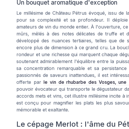
Un bouquet aromatique d'exception
Le millésime de Château Pétrus évoqué, issu de la
pour sa complexité et sa profondeur. Il déploie 
amateurs de vin du monde entier. À l'ouverture, ce v
mûrs, mêlés à des notes délicates de truffe et 
développé des nuances tertiaires, telles que de s
encore plus de dimension à ce grand cru. La bouch
rondeur et une richesse qui marquent chaque dégus
soutenant admirablement l'équilibre entre la puiss
sa concentration remarquable et sa persistance
passionnés de saveurs inattendues, il est intéres
offerte par
le vin de rhubarbe des Vosges, une 
pouvoir évocateur qui transporte le dégustateur da
accords mets et vins, cet illustre millésime incite à
est conçu pour magnifier les plats les plus sav
mémorable et exaltante.
Le cépage Merlot : l'âme du Pé