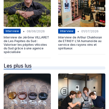
•
•
Interview
Interview
08/06/2026
01/07/2026
Interview de Jérôme VILLARET
Interview de Arthur Chakhoian
de Les Pepites du Sud :
de ETINSY: L'IA humanoïde au
Valoriser les pépites viticoles
service des rayons vins et
du Sud grâce à une agence
spiritueux
spécialisée
Les plus lus