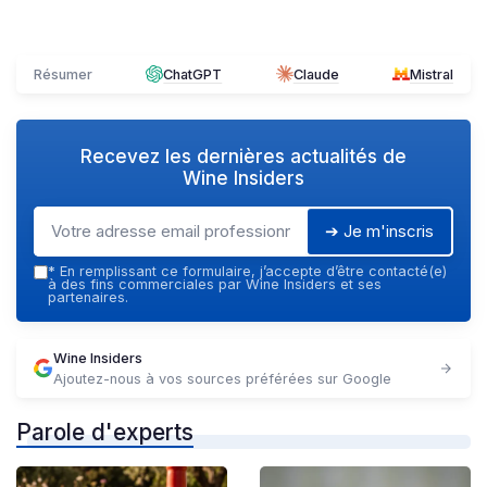
Résumer
ChatGPT
Claude
Mistral
Recevez les dernières actualités de
Wine Insiders
➔ Je m'inscris
*
En remplissant ce formulaire, j’accepte d’être contacté(e)
à des fins commerciales par Wine Insiders et ses
partenaires.
Wine Insiders
Ajoutez-nous à vos sources préférées sur Google
Parole d'experts