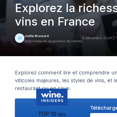
Explorez la riches
vins en France
Joëlle Brassard
6 décembre 2024
Spécialiste en acquisition de talents
Explorez comment lire et comprendre une
viticoles majeures, les styles de vins, et 
restaurant ou en cave.
Télécharge
TOP 10 des