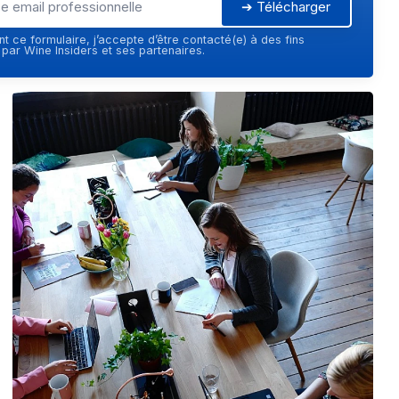
➔ Télécharger
t ce formulaire, j’accepte d’être contacté(e) à des fins
ar Wine Insiders et ses partenaires.