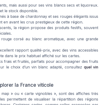
nts, mais aussi pour ses vins blancs secs et liquoreux.
 et le stock disponible.
inés à base de chardonnay et ses rouges élégants issus
t en avant les crus prestigieux de cette région.
cents, la région propose des produits festifs, souvent
ciales.
u rouge corsé au blanc aromatique, avec une grande
xcellent rapport qualité-prix, avec des vins accessibles
te dans le prix habituel affiché sur les cartes.
 frais et fruités, parfaits pour accompagner des fruits
ur le choix d’un vin blanc adapté, consultez
quel vin
plorer la France viticole
 map » ou « carte vignobles », sont des affiches très
es permettent de visualiser la répartition des régions
 phares. Certaines cartes, comme celles proposées par