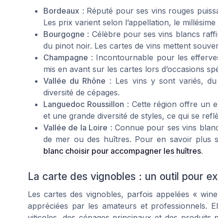
Bordeaux
: Réputé pour ses vins rouges puissa
Les prix varient selon l’appellation, le millésime
Bourgogne
: Célèbre pour ses vins blancs raff
du pinot noir. Les cartes de vins mettent souven
Champagne
: Incontournable pour les efferves
mis en avant sur les cartes lors d’occasions spé
Vallée du Rhône
: Les vins y sont variés, d
diversité de cépages.
Languedoc Roussillon
: Cette région offre un e
et une grande diversité de styles, ce qui se reflè
Vallée de la Loire
: Connue pour ses vins blancs
de mer ou des huîtres. Pour en savoir plus s
blanc choisir pour accompagner les huîtres
.
La carte des vignobles : un outil pour ex
Les cartes des vignobles, parfois appelées « wine
appréciées par les amateurs et professionnels. Ell
viticoles, des cépages principaux et des produits