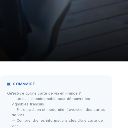
SOMMAIRE
Qu’est-ce qu’une carte de vin en France ?
— Un outil incontournable pour découvrir les
vignobles français
— Entre tradition et modernité : l’évolution des cartes
de vins
— Comprendre les informations clés d’une carte de
vins