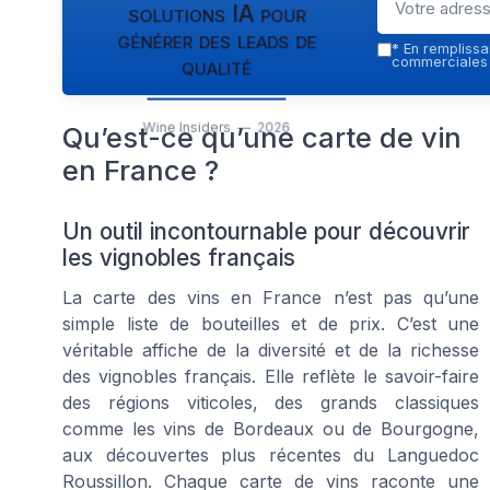
solutions IA pour
générer des leads de
*
En remplissan
qualité
commerciales p
Wine Insiders — 2026
Qu’est-ce qu’une carte de vin
en France ?
Un outil incontournable pour découvrir
les vignobles français
La carte des vins en France n’est pas qu’une
simple liste de bouteilles et de prix. C’est une
véritable affiche de la diversité et de la richesse
des vignobles français. Elle reflète le savoir-faire
des régions viticoles, des grands classiques
comme les vins de Bordeaux ou de Bourgogne,
aux découvertes plus récentes du Languedoc
Roussillon. Chaque carte de vins raconte une