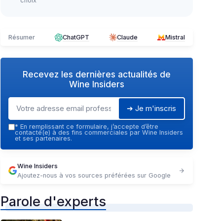
choix
Résumer
ChatGPT
Claude
Mistral
Recevez les dernières actualités de
Wine Insiders
➔ Je m'inscris
*
En remplissant ce formulaire, j’accepte d’être
contacté(e) à des fins commerciales par Wine Insiders
et ses partenaires.
Wine Insiders
Ajoutez-nous à vos sources préférées sur Google
Parole d'experts