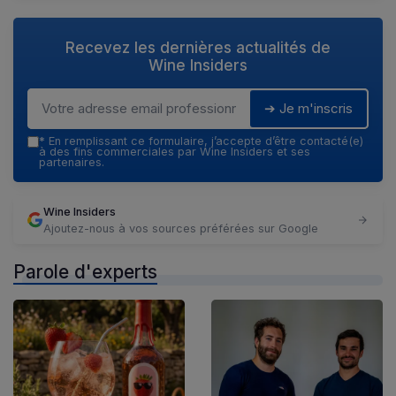
Recevez les dernières actualités de
Wine Insiders
➔ Je m'inscris
*
En remplissant ce formulaire, j’accepte d’être contacté(e)
à des fins commerciales par Wine Insiders et ses
partenaires.
Wine Insiders
Ajoutez-nous à vos sources préférées sur Google
Parole d'experts