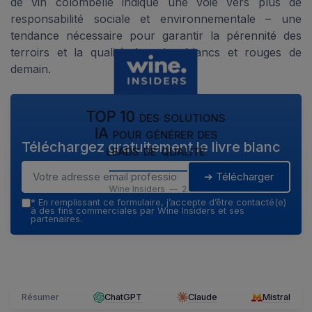
de vin colombelle indique une voie vers plus de
responsabilité sociale et environnementale – une
tendance nécessaire pour garantir la pérennité des
terroirs et la qualité des vins blancs et rouges de
demain.
TOP 10 des solutions
IA pour générer des
Téléchargez gratuitement le livre blanc
leads de qualité
➔ Télécharger
Wine Insiders — 2026
*
En remplissant ce formulaire, j’accepte d’être contacté(e)
à des fins commerciales par Wine Insiders et ses
partenaires.
Résumer
ChatGPT
Claude
Mistral