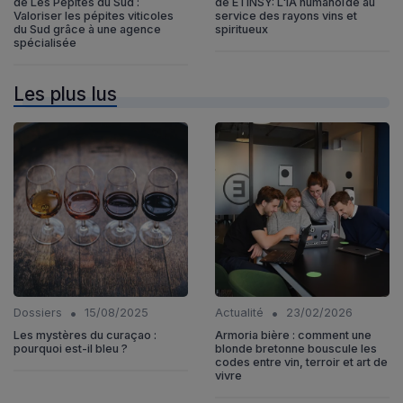
de Les Pepites du Sud :
de ETINSY: L'IA humanoïde au
Valoriser les pépites viticoles
service des rayons vins et
du Sud grâce à une agence
spiritueux
spécialisée
Les plus lus
•
•
Dossiers
15/08/2025
Actualité
23/02/2026
Les mystères du curaçao :
Armoria bière : comment une
pourquoi est-il bleu ?
blonde bretonne bouscule les
codes entre vin, terroir et art de
vivre