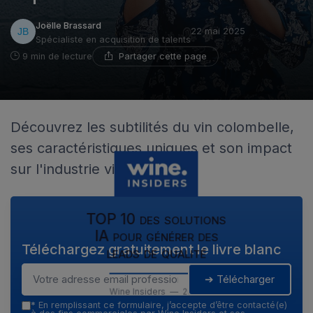
Joëlle Brassard
22 mai 2025
Spécialiste en acquisition de talents
Partager cette page
9 min de lecture
Découvrez les subtilités du vin colombelle,
ses caractéristiques uniques et son impact
sur l'industrie viticole.
TOP 10 des solutions
IA pour générer des
Téléchargez gratuitement le livre blanc
leads de qualité
➔ Télécharger
Wine Insiders — 2026
*
En remplissant ce formulaire, j’accepte d’être contacté(e)