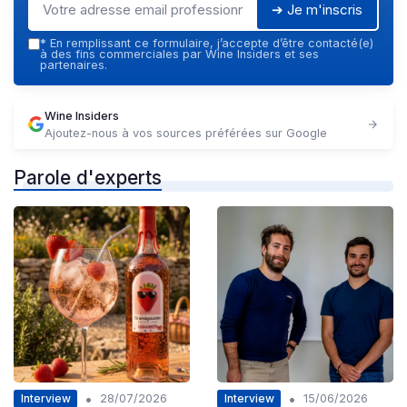
➔ Je m'inscris
*
En remplissant ce formulaire, j’accepte d’être contacté(e)
à des fins commerciales par Wine Insiders et ses
partenaires.
Wine Insiders
Ajoutez-nous à vos sources préférées sur Google
Parole d'experts
•
•
Interview
Interview
28/07/2026
15/06/2026