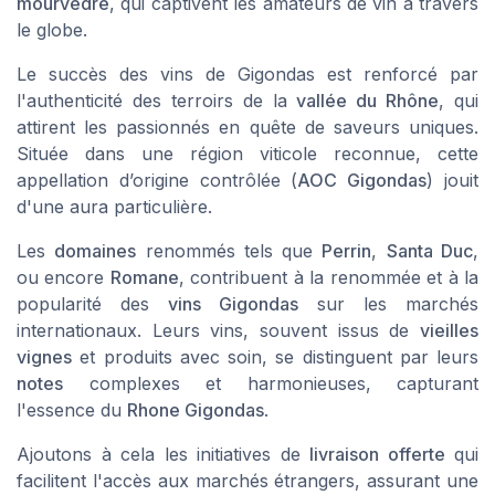
mourvèdre
, qui captivent les amateurs de vin à travers
le globe.
Le succès des vins de Gigondas est renforcé par
l'authenticité des terroirs de la
vallée du Rhône
, qui
attirent les passionnés en quête de saveurs uniques.
Située dans une région viticole reconnue, cette
appellation d’origine contrôlée (
AOC Gigondas
) jouit
d'une aura particulière.
Les
domaines
renommés tels que
Perrin
,
Santa Duc
,
ou encore
Romane
, contribuent à la renommée et à la
popularité des
vins Gigondas
sur les marchés
internationaux. Leurs vins, souvent issus de
vieilles
vignes
et produits avec soin, se distinguent par leurs
notes
complexes et harmonieuses, capturant
l'essence du
Rhone Gigondas
.
Ajoutons à cela les initiatives de
livraison offerte
qui
facilitent l'accès aux marchés étrangers, assurant une