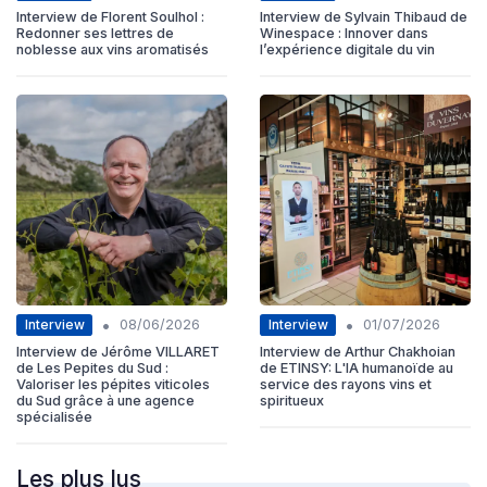
Interview de Florent Soulhol :
Interview de Sylvain Thibaud de
Redonner ses lettres de
Winespace : Innover dans
noblesse aux vins aromatisés
l’expérience digitale du vin
•
•
Interview
Interview
08/06/2026
01/07/2026
Interview de Jérôme VILLARET
Interview de Arthur Chakhoian
de Les Pepites du Sud :
de ETINSY: L'IA humanoïde au
Valoriser les pépites viticoles
service des rayons vins et
du Sud grâce à une agence
spiritueux
spécialisée
Les plus lus