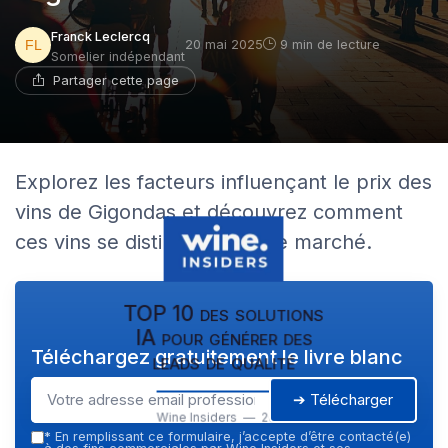
Franck Leclercq
20 mai 2025
9 min de lecture
Somelier indépendant
Partager cette page
Explorez les facteurs influençant le prix des
vins de Gigondas et découvrez comment
ces vins se distinguent sur le marché.
TOP 10 des solutions
IA pour générer des
Téléchargez gratuitement le livre blanc
leads de qualité
➔ Télécharger
Wine Insiders — 2026
*
En remplissant ce formulaire, j’accepte d’être contacté(e)