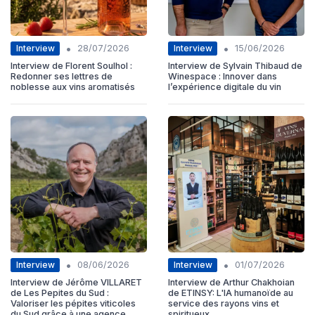
•
•
Interview
Interview
28/07/2026
15/06/2026
Interview de Florent Soulhol :
Interview de Sylvain Thibaud de
Redonner ses lettres de
Winespace : Innover dans
noblesse aux vins aromatisés
l’expérience digitale du vin
•
•
Interview
Interview
08/06/2026
01/07/2026
Interview de Jérôme VILLARET
Interview de Arthur Chakhoian
de Les Pepites du Sud :
de ETINSY: L'IA humanoïde au
Valoriser les pépites viticoles
service des rayons vins et
du Sud grâce à une agence
spiritueux