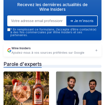
Recevez les dernières actualités de
Wine Insiders
➔ Je m'inscris
*
En remplissant ce formulaire, j’accepte d’être contacté(e)
à des fins commerciales par Wine Insiders et ses
partenaires.
Wine Insiders
Ajoutez-nous à vos sources préférées sur Google
Parole d'experts