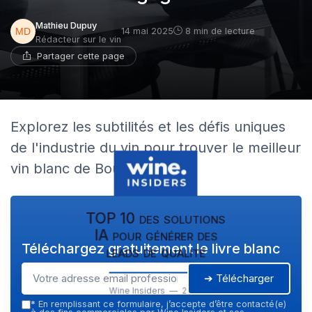
Mathieu Dupuy
14 mai 2025
8 min de lecture
Rédacteur sur le vin
Partager cette page
Explorez les subtilités et les défis uniques
de l'industrie du vin pour trouver le meilleur
vin blanc de Bourgogne.
TOP 10 des solutions
IA pour générer des
Téléchargez gratuitement le livre blanc
leads de qualité
➔ Télécharger
Wine Insiders — 2026
*
En remplissant ce formulaire, j’accepte d’être contacté(e)