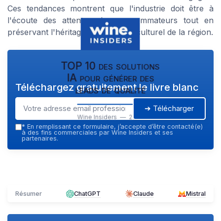
Ces tendances montrent que l'industrie doit être à
l'écoute des attentes des consommateurs tout en
préservant l'héritage historique et culturel de la région.
TOP 10 des solutions
IA pour générer des
Téléchargez gratuitement le livre blanc
leads de qualité
➔ Télécharger
Wine Insiders — 2026
*
En remplissant ce formulaire, j’accepte d’être contacté(e)
à des fins commerciales par Wine Insiders et ses
partenaires.
Résumer
ChatGPT
Claude
Mistral