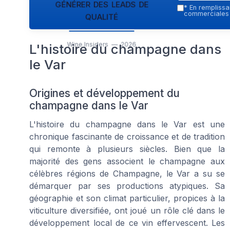
générer des leads de
*
En remplissan
qualité
commerciales p
Wine Insiders — 2026
L'histoire du champagne dans
le Var
Origines et développement du
champagne dans le Var
L'histoire du champagne dans le Var est une
chronique fascinante de croissance et de tradition
qui remonte à plusieurs siècles. Bien que la
majorité des gens associent le champagne aux
célèbres régions de Champagne, le Var a su se
démarquer par ses productions atypiques. Sa
géographie et son climat particulier, propices à la
viticulture diversifiée, ont joué un rôle clé dans le
développement local de ce vin effervescent. Les