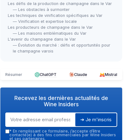
Les défis de la production de champagne dans le Var
— Les obstacles à surmonter
Les techniques de vinification spécifiques au Var
— Vinification et expertise locale
Les producteurs de champagne dans le Var
— Les maisons emblématiques du Var
L'avenir du champagne dans le Var
— Évolution du marché : défis et opportunités pour
le champagne varois
Résumer
ChatGPT
Claude
Mistral
Recevez les dernières actualités de
Wine Insiders
➔ Je m'inscris
*
En remplissant ce formulaire, j’accepte d’être
contacté(e) à des fins commerciales par Wine Insiders
et ses partenaires.