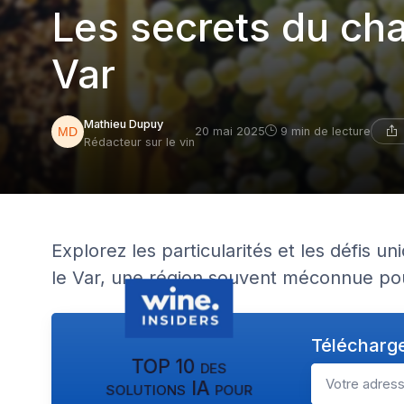
Les secrets du ch
Var
Mathieu Dupuy
20 mai 2025
9 min de lecture
Rédacteur sur le vin
Explorez les particularités et les défis
le Var, une région souvent méconnue pour
Télécharge
TOP 10 des
solutions IA pour