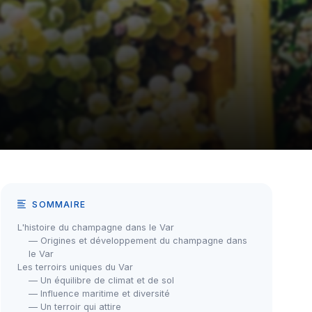
SOMMAIRE
L'histoire du champagne dans le Var
— Origines et développement du champagne dans
le Var
Les terroirs uniques du Var
— Un équilibre de climat et de sol
— Influence maritime et diversité
— Un terroir qui attire