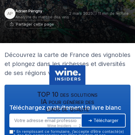
Adrien Périgny
2 mars 2025
11 min de lecture
Analyste du marché des vins
Partager cette page
Découvrez la carte de France des vignobles
et plongez dans les richesses et diversités
de ses régions viticoles.
TOP 10 des solutions
IA pour générer des
Téléchargez gratuitement le livre blanc
leads de qualité
➔ Télécharger
Wine Insiders — 2026
*
En remplissant ce formulaire, j’accepte d’être contacté(e)