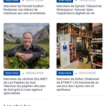
•
•
Interview
Interview
28/07/2026
15/06/2026
Interview de Florent Soulhol :
Interview de Sylvain Thibaud de
Redonner ses lettres de
Winespace : Innover dans
noblesse aux vins aromatisés
l’expérience digitale du vin
•
•
Interview
Interview
08/06/2026
01/07/2026
Interview de Jérôme VILLARET
Interview de Arthur Chakhoian
de Les Pepites du Sud :
de ETINSY: L'IA humanoïde au
Valoriser les pépites viticoles
service des rayons vins et
du Sud grâce à une agence
spiritueux
spécialisée