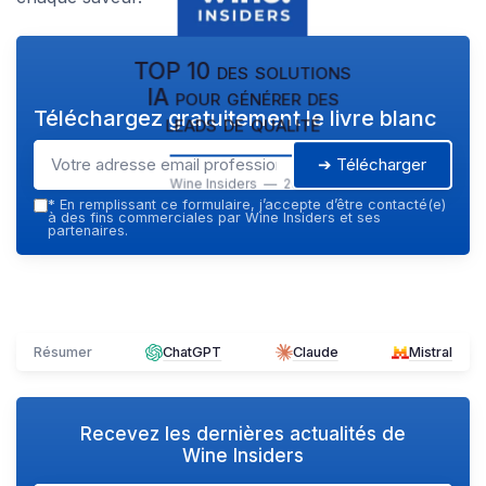
TOP 10 des solutions
IA pour générer des
Téléchargez gratuitement le livre blanc
leads de qualité
➔ Télécharger
Wine Insiders — 2026
*
En remplissant ce formulaire, j’accepte d’être contacté(e)
à des fins commerciales par Wine Insiders et ses
partenaires.
Résumer
ChatGPT
Claude
Mistral
Recevez les dernières actualités de
Wine Insiders