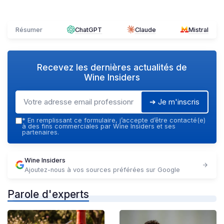
Résumer
ChatGPT
Claude
Mistral
Recevez les dernières actualités de
Wine Insiders
➔ Je m'inscris
*
En remplissant ce formulaire, j’accepte d’être contacté(e)
à des fins commerciales par Wine Insiders et ses
partenaires.
Wine Insiders
Ajoutez-nous à vos sources préférées sur Google
Parole d'experts