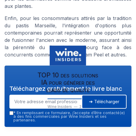
aux
plantes
.
Enfin, pour les consommateurs attirés par la tradition
du
pastis Marseille
, l'intégration d'options plus
contemporaines pourrait représenter une opportunité
de fusionner l'ancien avec le moderne, assurant ainsi
la pérennité du
Ricard Luxembourg
face à des
concurrents comme le
whisky
William Peel
et autres.
TOP 10 des solutions
IA pour générer des
Téléchargez gratuitement le livre blanc
leads de qualité
➔ Télécharger
Wine Insiders — 2026
*
En remplissant ce formulaire, j’accepte d’être contacté(e)
à des fins commerciales par Wine Insiders et ses
partenaires.