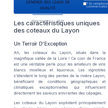
générer des leads de
*
En remplissan
qualité
commerciales p
Wine Insiders — 2026
Les caractéristiques uniques
des coteaux du Layon
Un Terroir D'Exception
Ah, les coteaux du Layon, situés dans la
magnifique vallée de la Loire ! Ce coin de France
est une véritable perle pour les amateurs de vins
blancs moelleux et liquoreux. Les vignobles
s'étendent le long des pentes de la rivière Layon,
bénéficiant de conditions géographiques et
climatiques exceptionnelles qui influencent
directement les saveurs enivrantes des cépages.
Les coteaux du Layon exploitent principalement