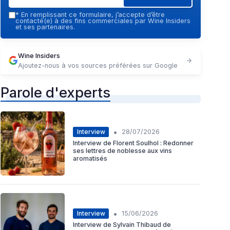
*
En remplissant ce formulaire, j’accepte d’être
contacté(e) à des fins commerciales par Wine Insiders
et ses partenaires.
Wine Insiders
Ajoutez-nous à vos sources préférées sur Google
Parole d'experts
•
Interview
28/07/2026
Interview de Florent Soulhol : Redonner
ses lettres de noblesse aux vins
aromatisés
•
Interview
15/06/2026
Interview de Sylvain Thibaud de