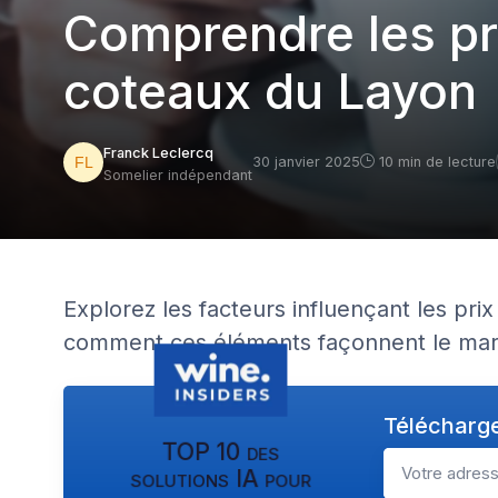
Comprendre les pr
coteaux du Layon
Franck Leclercq
30 janvier 2025
10 min de lecture
Somelier indépendant
Explorez les facteurs influençant les pr
comment ces éléments façonnent le mar
Télécharge
TOP 10 des
solutions IA pour