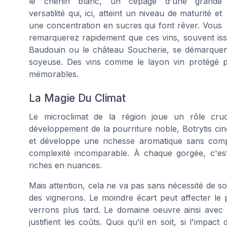
le chenin blanc, un cépage d'une grande
versatilité qui, ici, atteint un niveau de maturité et
une concentration en sucres qui font rêver. Vous
remarquerez rapidement que ces vins, souvent i
Baudouin ou le château Soucherie, se démarquent 
soyeuse. Des vins comme le layon vin protégé pa
mémorables.
La Magie Du Climat
Le microclimat de la région joue un rôle cru
développement de la pourriture noble, Botrytis ci
et développe une richesse aromatique sans compa
complexité incomparable. À chaque gorgée, c'es
riches en nuances.
Mais attention, cela ne va pas sans nécessité de soi
des vignerons. Le moindre écart peut affecter le p
verrons plus tard. Le domaine oeuvre ainsi avec p
justifient les coûts. Quoi qu'il en soit, si l'impac