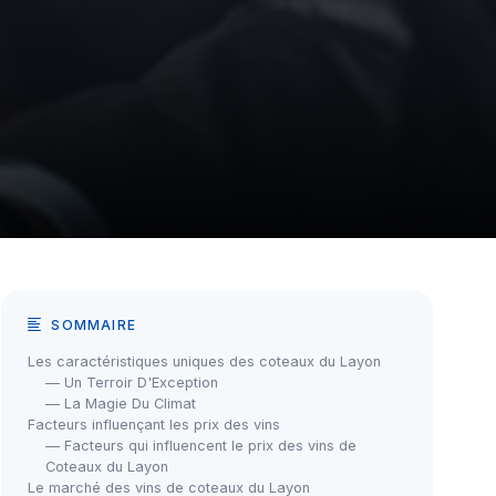
SOMMAIRE
Les caractéristiques uniques des coteaux du Layon
— Un Terroir D'Exception
— La Magie Du Climat
Facteurs influençant les prix des vins
— Facteurs qui influencent le prix des vins de
Coteaux du Layon
Le marché des vins de coteaux du Layon