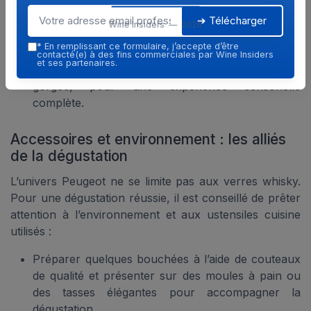
Faire tourner délicatement le whisky dans le verre
: cette action réveille les notes subtiles et prépare
➔ Télécharger
Wine Insiders — 2026
le palais à la dégustation.
*
En remplissant ce formulaire, j’accepte d’être
Prendre le temps d’observer la robe du whisky,
contacté(e) à des fins commerciales par Wine Insiders
et ses partenaires.
puis de sentir les arômes avant la première
gorgée, pour une expérience sensorielle
complète.
Accessoires et environnement : les alliés
de la dégustation
L’univers Peugeot ne se limite pas aux verres whisky.
Pour une dégustation réussie, il est conseillé de prêter
attention à l’environnement et aux ustensiles cuisine
utilisés :
Préparer quelques bouchées à l’aide de couteaux
de qualité et présenter sur des moules à pain ou
des tasses élégantes pour accompagner la
dégustation.