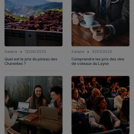
•
•
Salaire
12/06/2025
Salaire
31/01/2025
Quel est le prix du pineau des
Comprendre les prix des vins
Charentes ?
de coteaux du Layon