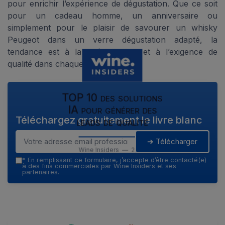
pour enrichir l’expérience de dégustation. Que ce soit
pour un cadeau homme, un anniversaire ou
simplement pour le plaisir de savourer un whisky
Peugeot dans un verre dégustation adapté, la
tendance est à la spécialisation et à l’exigence de
qualité dans chaque détail.
TOP 10 des solutions
IA pour générer des
Téléchargez gratuitement le livre blanc
leads de qualité
➔ Télécharger
Wine Insiders — 2026
*
En remplissant ce formulaire, j’accepte d’être contacté(e)
à des fins commerciales par Wine Insiders et ses
partenaires.