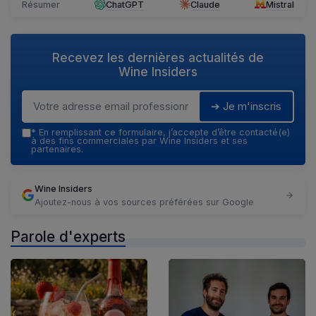
Résumer
ChatGPT
Claude
Mistral
Recevez les dernières actualités de
Wine Insiders
➔ Je m'inscris
*
En remplissant ce formulaire, j’accepte d’être contacté(e)
à des fins commerciales par Wine Insiders et ses
partenaires.
Wine Insiders
Ajoutez-nous à vos sources préférées sur Google
Parole d'experts