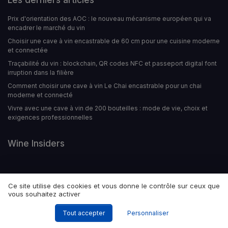
Prix d'orientation des AOC : le nouveau mécanisme européen qui va
encadrer le marché du vin
Choisir une cave à vin encastrable de 60 cm pour une cuisine moderne
et connectée
Traçabilité du vin : blockchain, QR codes NFC et passeport digital font
irruption dans la filière
Comment choisir une cave à vin Le Chai encastrable pour un chai
moderne et connecté
Vivre avec une cave à vin de 200 bouteilles : mode de vie, choix et
exigences professionnelles
Wine Insiders
Ce site utilise des cookies et vous donne le contrôle sur ceux que
vous souhaitez activer
Tout accepter
Personnaliser