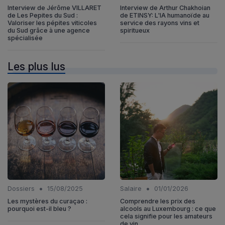
Interview de Jérôme VILLARET
Interview de Arthur Chakhoian
de Les Pepites du Sud :
de ETINSY: L'IA humanoïde au
Valoriser les pépites viticoles
service des rayons vins et
du Sud grâce à une agence
spiritueux
spécialisée
Les plus lus
•
•
Dossiers
15/08/2025
Salaire
01/01/2026
Les mystères du curaçao :
Comprendre les prix des
pourquoi est-il bleu ?
alcools au Luxembourg : ce que
cela signifie pour les amateurs
de vin