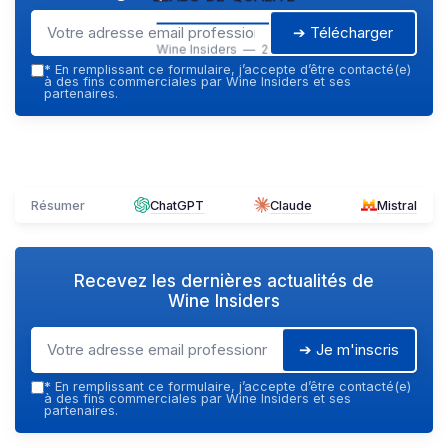
➔ Télécharger
Wine Insiders — 2026
*
En remplissant ce formulaire, j’accepte d’être contacté(e)
à des fins commerciales par Wine Insiders et ses
partenaires.
Résumer
ChatGPT
Claude
Mistral
Recevez les dernières actualités de
Wine Insiders
➔ Je m'inscris
*
En remplissant ce formulaire, j’accepte d’être contacté(e)
à des fins commerciales par Wine Insiders et ses
partenaires.