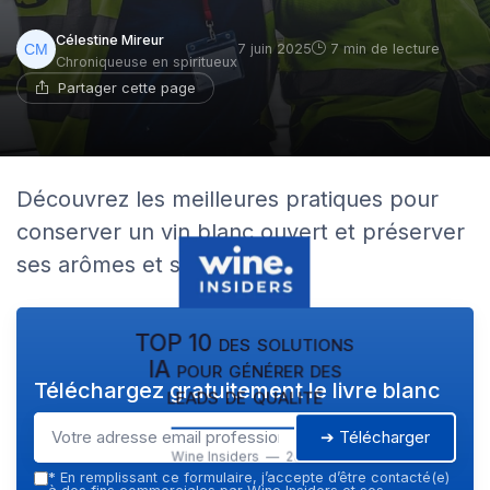
Célestine Mireur
7 juin 2025
7 min de lecture
Chroniqueuse en spiritueux
Partager cette page
Découvrez les meilleures pratiques pour
conserver un vin blanc ouvert et préserver
ses arômes et saveurs.
TOP 10 des solutions
IA pour générer des
Téléchargez gratuitement le livre blanc
leads de qualité
➔ Télécharger
Wine Insiders — 2026
*
En remplissant ce formulaire, j’accepte d’être contacté(e)