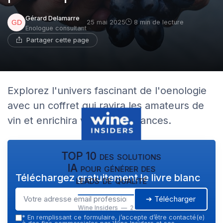
Gérard Delamarre
25 mai 2025
8 min de lecture
Enologue consultant
Partager cette page
Explorez l'univers fascinant de l'oenologie
avec un coffret qui ravira les amateurs de
vin et enrichira vos connaissances.
TOP 10 des solutions
IA pour générer des
Téléchargez gratuitement le livre blanc
leads de qualité
➔ Télécharger
Wine Insiders — 2026
*
En remplissant ce formulaire, j’accepte d’être contacté(e)