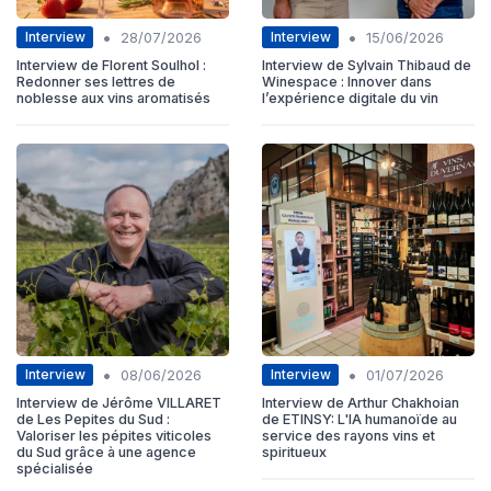
•
•
Interview
Interview
28/07/2026
15/06/2026
Interview de Florent Soulhol :
Interview de Sylvain Thibaud de
Redonner ses lettres de
Winespace : Innover dans
noblesse aux vins aromatisés
l’expérience digitale du vin
•
•
Interview
Interview
08/06/2026
01/07/2026
Interview de Jérôme VILLARET
Interview de Arthur Chakhoian
de Les Pepites du Sud :
de ETINSY: L'IA humanoïde au
Valoriser les pépites viticoles
service des rayons vins et
du Sud grâce à une agence
spiritueux
spécialisée