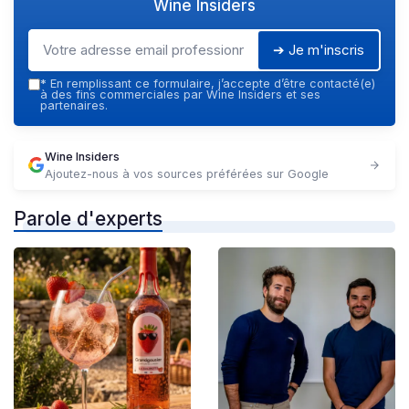
Wine Insiders
➔ Je m'inscris
*
En remplissant ce formulaire, j’accepte d’être contacté(e)
à des fins commerciales par Wine Insiders et ses
partenaires.
Wine Insiders
Ajoutez-nous à vos sources préférées sur Google
Parole d'experts