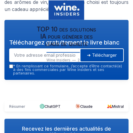
des arômes de vin, un coffret bien choisi est toujours
un cadeau apprécié.
TOP 10 des solutions
IA pour générer des
Téléchargez gratuitement le livre blanc
leads de qualité
➔ Télécharger
Wine Insiders — 2026
*
En remplissant ce formulaire, j’accepte d’être contacté(e)
à des fins commerciales par Wine Insiders et ses
partenaires.
Résumer
ChatGPT
Claude
Mistral
Recevez les dernières actualités de