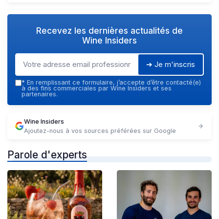
Recevez les dernières actualités de
Wine Insiders
➔ Je m'inscris
*
En remplissant ce formulaire, j’accepte d’être contacté(e)
à des fins commerciales par Wine Insiders et ses
partenaires.
Wine Insiders
Ajoutez-nous à vos sources préférées sur Google
Parole d'experts