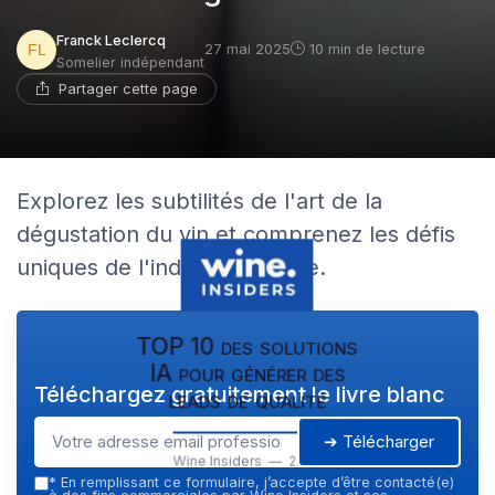
Franck Leclercq
27 mai 2025
10 min de lecture
Somelier indépendant
Partager cette page
Explorez les subtilités de l'art de la
dégustation du vin et comprenez les défis
uniques de l'industrie viticole.
TOP 10 des solutions
IA pour générer des
Téléchargez gratuitement le livre blanc
leads de qualité
➔ Télécharger
Wine Insiders — 2026
*
En remplissant ce formulaire, j’accepte d’être contacté(e)