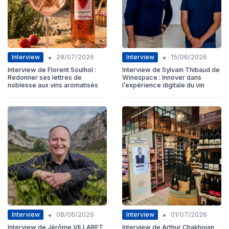
•
•
Interview
Interview
28/07/2026
15/06/2026
Interview de Florent Soulhol :
Interview de Sylvain Thibaud de
Redonner ses lettres de
Winespace : Innover dans
noblesse aux vins aromatisés
l’expérience digitale du vin
•
•
Interview
Interview
08/06/2026
01/07/2026
Interview de Jérôme VILLARET
Interview de Arthur Chakhoian