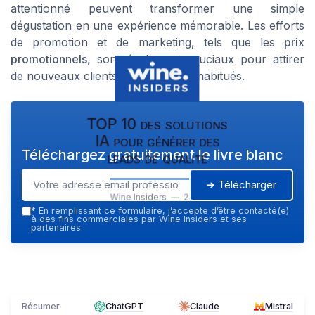
attentionné peuvent transformer une simple
dégustation en une expérience mémorable. Les efforts
de promotion et de marketing, tels que les
prix
promotionnels
, sont également cruciaux pour attirer
de nouveaux clients et fidéliser les habitués.
TOP 10 des solutions
IA pour générer des
Téléchargez gratuitement le livre blanc
leads de qualité
➔ Télécharger
Wine Insiders — 2026
*
En remplissant ce formulaire, j’accepte d’être contacté(e)
à des fins commerciales par Wine Insiders et ses
partenaires.
Résumer
ChatGPT
Claude
Mistral