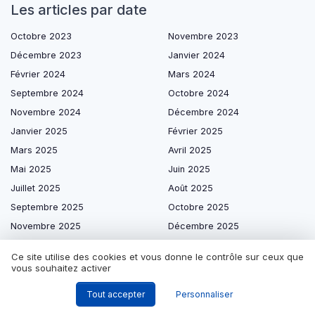
Les articles par date
Octobre 2023
Novembre 2023
Décembre 2023
Janvier 2024
Février 2024
Mars 2024
Septembre 2024
Octobre 2024
Novembre 2024
Décembre 2024
Janvier 2025
Février 2025
Mars 2025
Avril 2025
Mai 2025
Juin 2025
Juillet 2025
Août 2025
Septembre 2025
Octobre 2025
Novembre 2025
Décembre 2025
Janvier 2026
Février 2026
Ce site utilise des cookies et vous donne le contrôle sur ceux que
Mars 2026
Avril 2026
vous souhaitez activer
Mai 2026
Juin 2026
Tout accepter
Personnaliser
Juillet 2026
Août 2026