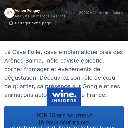
Adrien Périgny
2 juillet 2026
14 min de lecture
Analyste du marché des vins
Partager cette page
La Cave Folle, cave emblématique près des
Arènes Balma, mêle caviste épicerie,
corner fromager et évènements de
dégustation. Découvrez son rôle de cœur
de quartier, sa présence sur Google et ses
animations autour des vins de France.
TOP 10 des solutions
IA pour générer des
Téléchargez gratuitement le livre blanc