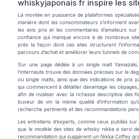
whiskyjaponais fr inspire les sit
La montée en puissance de plateformes spécialisé
manière dont les consommateurs s’informent avant d
les avis prix et les commentaires d’amateurs su
confiance qui manque encore à de nombreux sites
près la façon dont ces sites structurent l’infor
parcours d’achat et améliorer leurs tunnels de con
Sur une page dédiée à un single malt Yamazaki,
l’internaute trouve des données précises sur le degr
ou single malts, ainsi que des indications de prix p
qui commencent à détailler davantage les cépages, 
afin de rivaliser avec la richesse descriptive des fic
buveur de vin la même qualité d’information qu’
recherche pertinents et des recommandations pers
Les entretiens d’experts, comme ceux publiés sur l
que le modèle des sites de whisky nikka a servi d
recommandation qui suggèrent un Nikka Coffey grain