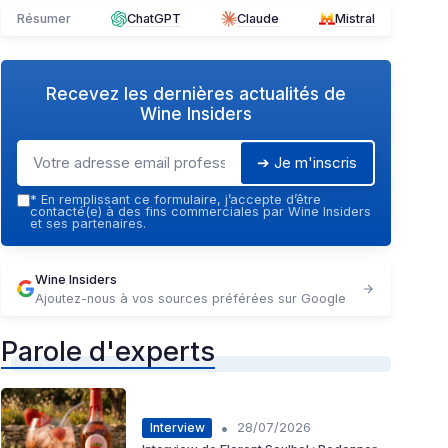
Résumer
ChatGPT
Claude
Mistral
Recevez les dernières actualités de
Wine Insiders
➔ Je m'inscris
*
En remplissant ce formulaire, j’accepte d’être
contacté(e) à des fins commerciales par Wine Insiders
et ses partenaires.
Wine Insiders
Ajoutez-nous à vos sources préférées sur Google
Parole d'experts
•
Interview
28/07/2026