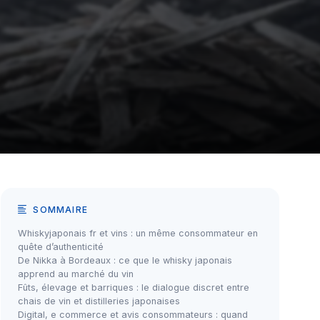
SOMMAIRE
Whiskyjaponais fr et vins : un même consommateur en
quête d’authenticité
De Nikka à Bordeaux : ce que le whisky japonais
apprend au marché du vin
Fûts, élevage et barriques : le dialogue discret entre
chais de vin et distilleries japonaises
Digital, e commerce et avis consommateurs : quand