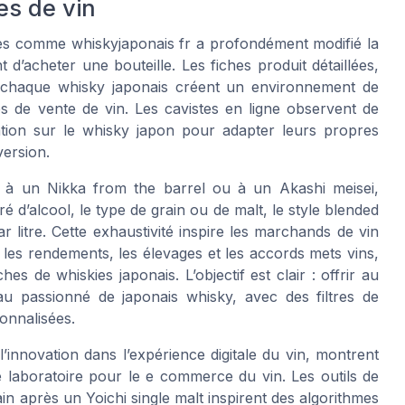
es de vin
es comme whiskyjaponais fr a profondément modifié la
’acheter une bouteille. Les fiches produit détaillées,
r chaque whisky japonais créent un environnement de
 de vente de vin. Les cavistes en ligne observent de
mation sur le whisky japon pour adapter leurs propres
version.
 à un Nikka from the barrel ou à un Akashi meisei,
é d’alcool, le type de grain ou de malt, le style blended
ar litre. Cette exhaustivité inspire les marchands de vin
les rendements, les élevages et les accords mets vins,
hes de whiskies japonais. L’objectif est clair : offrir au
au passionné de japonais whisky, avec des filtres de
onnalisées.
’innovation dans l’expérience digitale du vin, montrent
e laboratoire pour le e commerce du vin. Les outils de
 après un Yoichi single malt inspirent des algorithmes