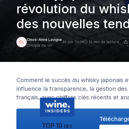
révolution du whis
des nouvelles ten
Chloé-Anne Lavigne
30 juin 2026
15 min de lecture
Critique de vin
Comment le succès du whisky japonais e
influence la transparence, la gestion des 
français, avec chiffres clés récents et an
Télécharge
TOP 10 des