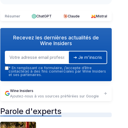
Résumer
ChatGPT
Claude
Mistral
Recevez les dernières actualités de
Wine Insiders
➔ Je m'inscris
*
En remplissant ce formulaire, j’accepte d’être
contacté(e) à des fins commerciales par Wine Insiders
et ses partenaires.
Wine Insiders
Ajoutez-nous à vos sources préférées sur Google
Parole d'experts