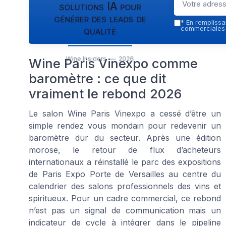
solutions IA pour
générer des leads de
*
En remplissan
qualité
commerciales p
Wine Insiders — 2026
Wine Paris Vinexpo comme
baromètre : ce que dit
vraiment le rebond 2026
Le salon Wine Paris Vinexpo a cessé d’être un
simple rendez vous mondain pour redevenir un
baromètre dur du secteur. Après une édition
morose, le retour de flux d’acheteurs
internationaux a réinstallé le parc des expositions
de Paris Expo Porte de Versailles au centre du
calendrier des salons professionnels des vins et
spiritueux. Pour un cadre commercial, ce rebond
n’est pas un signal de communication mais un
indicateur de cycle à intégrer dans le pipeline