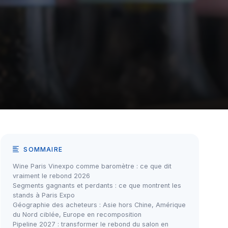
SOMMAIRE
Wine Paris Vinexpo comme baromètre : ce que dit
vraiment le rebond 2026
Segments gagnants et perdants : ce que montrent les
stands à Paris Expo
Géographie des acheteurs : Asie hors Chine, Amérique
du Nord ciblée, Europe en recomposition
Pipeline 2027 : transformer le rebond du salon en