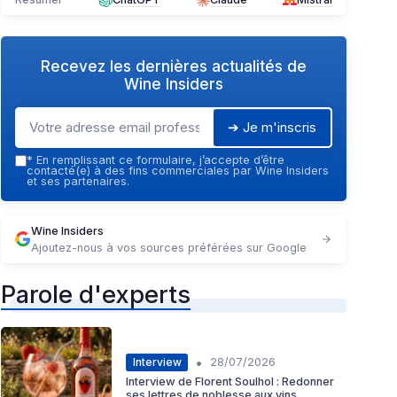
Recevez les dernières actualités de
Wine Insiders
➔ Je m'inscris
*
En remplissant ce formulaire, j’accepte d’être
contacté(e) à des fins commerciales par Wine Insiders
et ses partenaires.
Wine Insiders
Ajoutez-nous à vos sources préférées sur Google
Parole d'experts
•
Interview
28/07/2026
Interview de Florent Soulhol : Redonner
ses lettres de noblesse aux vins