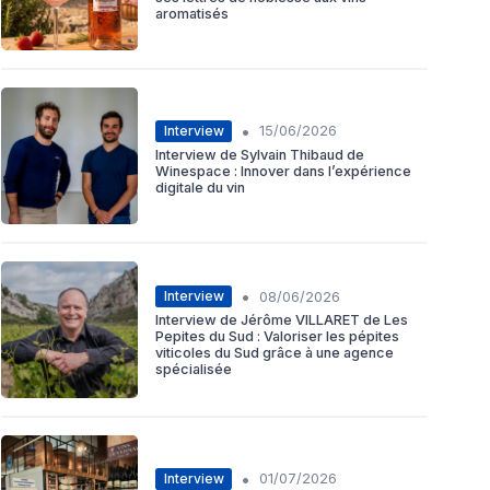
aromatisés
•
Interview
15/06/2026
Interview de Sylvain Thibaud de
Winespace : Innover dans l’expérience
digitale du vin
•
Interview
08/06/2026
Interview de Jérôme VILLARET de Les
Pepites du Sud : Valoriser les pépites
viticoles du Sud grâce à une agence
spécialisée
•
Interview
01/07/2026