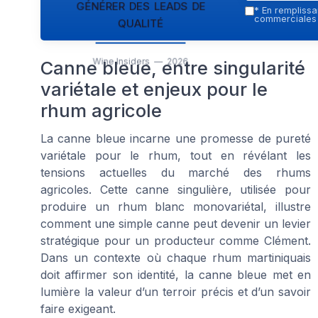
générer des leads de
*
En remplissan
qualité
commerciales p
Wine Insiders — 2026
Canne bleue, entre singularité
variétale et enjeux pour le
rhum agricole
La canne bleue incarne une promesse de pureté
variétale pour le rhum, tout en révélant les
tensions actuelles du marché des rhums
agricoles. Cette canne singulière, utilisée pour
produire un rhum blanc monovariétal, illustre
comment une simple canne peut devenir un levier
stratégique pour un producteur comme Clément.
Dans un contexte où chaque rhum martiniquais
doit affirmer son identité, la canne bleue met en
lumière la valeur d’un terroir précis et d’un savoir
faire exigeant.