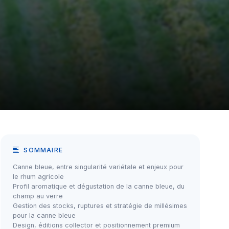
SOMMAIRE
Canne bleue, entre singularité variétale et enjeux pour
le rhum agricole
Profil aromatique et dégustation de la canne bleue, du
champ au verre
Gestion des stocks, ruptures et stratégie de millésimes
pour la canne bleue
Design, éditions collector et positionnement premium