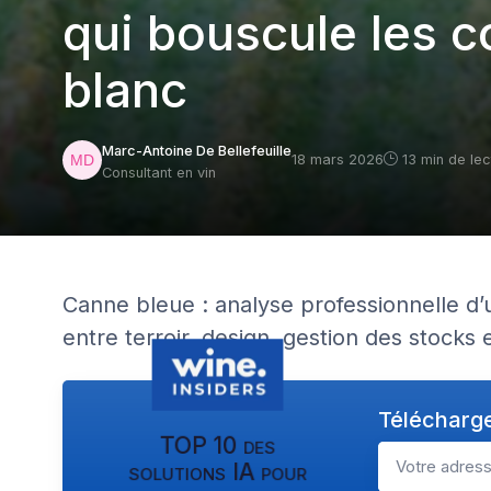
qui bouscule les 
blanc
Marc-Antoine De Bellefeuille
18 mars 2026
13 min de lec
Consultant en vin
Canne bleue : analyse professionnelle d’
entre terroir, design, gestion des stocks
Télécharge
TOP 10 des
solutions IA pour