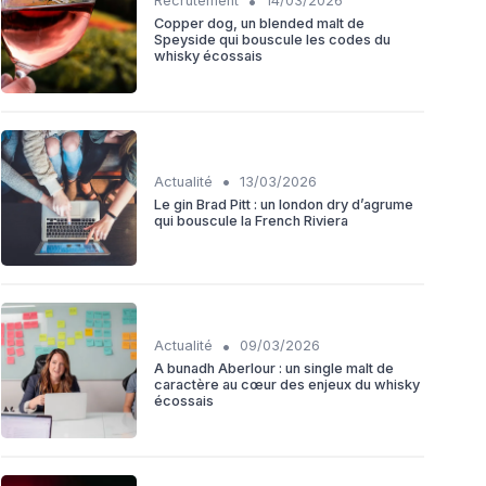
•
Recrutement
14/03/2026
Copper dog, un blended malt de
Speyside qui bouscule les codes du
whisky écossais
•
Actualité
13/03/2026
Le gin Brad Pitt : un london dry d’agrume
qui bouscule la French Riviera
•
Actualité
09/03/2026
A bunadh Aberlour : un single malt de
caractère au cœur des enjeux du whisky
écossais