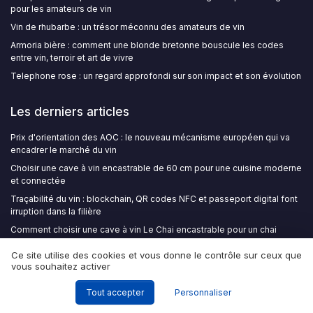
pour les amateurs de vin
Vin de rhubarbe : un trésor méconnu des amateurs de vin
Armoria bière : comment une blonde bretonne bouscule les codes
entre vin, terroir et art de vivre
Telephone rose : un regard approfondi sur son impact et son évolution
Les derniers articles
Prix d'orientation des AOC : le nouveau mécanisme européen qui va
encadrer le marché du vin
Choisir une cave à vin encastrable de 60 cm pour une cuisine moderne
et connectée
Traçabilité du vin : blockchain, QR codes NFC et passeport digital font
irruption dans la filière
Comment choisir une cave à vin Le Chai encastrable pour un chai
moderne et connecté
Ce site utilise des cookies et vous donne le contrôle sur ceux que
Vivre avec une cave à vin de 200 bouteilles : mode de vie, choix et
vous souhaitez activer
exigences professionnelles
Tout accepter
Personnaliser
Wine Insiders