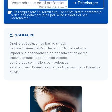
➔ Télécharger
Wine Insiders — 2026
*
En remplissant ce formulaire, j’accepte d’être contacté(e)
à des fins commerciales par Wine Insiders et ses
partenaires.
SOMMAIRE
Origine et évolution du basilic smash
Le basilic smash et l’art des accords mets et vins
Impact sur les tendances de consommation de vin
Innovation dans la production viticole
Le rôle des sommeliers et mixologues
Perspectives d’avenir pour le basilic smash dans l’industrie
du vin