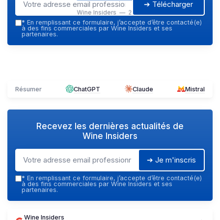
➔ Télécharger
Wine Insiders — 2026
*
En remplissant ce formulaire, j’accepte d’être contacté(e)
à des fins commerciales par Wine Insiders et ses
partenaires.
Résumer
ChatGPT
Claude
Mistral
Recevez les dernières actualités de
Wine Insiders
➔ Je m'inscris
*
En remplissant ce formulaire, j’accepte d’être contacté(e)
à des fins commerciales par Wine Insiders et ses
partenaires.
Wine Insiders