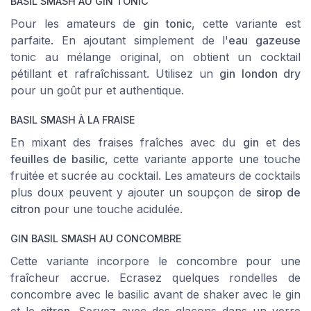
BASIL SMASH AU GIN TONIC
Pour les amateurs de
gin tonic
, cette variante est
parfaite. En ajoutant simplement de l'
eau gazeuse
tonic au mélange original, on obtient un cocktail
pétillant et rafraîchissant. Utilisez un
gin london dry
pour un goût pur et authentique.
BASIL SMASH À LA FRAISE
En mixant des fraises fraîches avec du
gin
et des
feuilles de basilic
, cette variante apporte une touche
fruitée et sucrée au cocktail. Les amateurs de cocktails
plus doux peuvent y ajouter un soupçon de
sirop de
citron
pour une touche acidulée.
GIN BASIL SMASH AU CONCOMBRE
Cette variante incorpore le concombre pour une
fraîcheur accrue. Ecrasez quelques rondelles de
concombre avec le basilic avant de shaker avec le gin
et le
citron
. Servez avec des glacons dans un verre