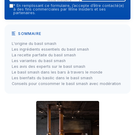
*
En remplissant ce formulaire, j’accepte d’être contacté(e)
à des fins commerciales par Wine Insiders et ses
partenaires.
SOMMAIRE
L'origine du basil smash
Les ingrédients essentiels du basil smash
La recette parfaite du basil smash
Les variantes du basil smash
Les avis des experts sur le basil smash
Le basil smash dans les bars à travers le monde
Les bienfaits du basilic dans le basil smash
Conseils pour consommer le basil smash avec modération