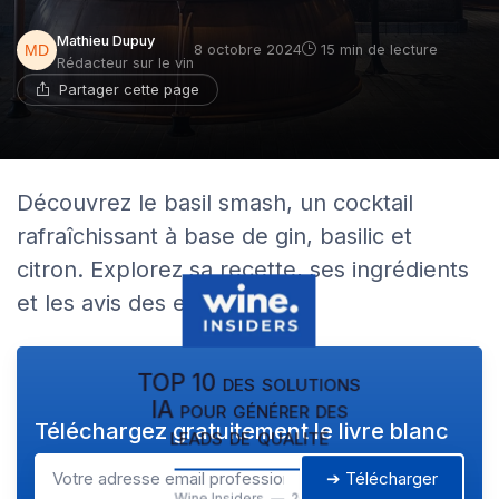
Mathieu Dupuy
8 octobre 2024
15 min de lecture
Rédacteur sur le vin
Partager cette page
Découvrez le basil smash, un cocktail
rafraîchissant à base de gin, basilic et
citron. Explorez sa recette, ses ingrédients
et les avis des experts.
TOP 10 des solutions
IA pour générer des
Téléchargez gratuitement le livre blanc
leads de qualité
➔ Télécharger
Wine Insiders — 2026