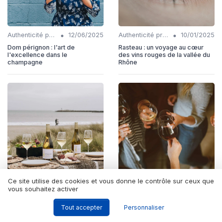
•
•
Authenticité produits
12/06/2025
Authenticité produits
10/01/2025
Dom pérignon : l'art de
Rasteau : un voyage au cœur
l'excellence dans le
des vins rouges de la vallée du
champagne
Rhône
Ce site utilise des cookies et vous donne le contrôle sur ceux que
•
•
Authenticité produits
06/11/2025
Innovation packaging
12/06/2025
vous souhaitez activer
Hauserer : un trésor viticole de
Le cubi de vin : une révolution
Tout accepter
Personnaliser
l'Alsace
dans le monde du vin