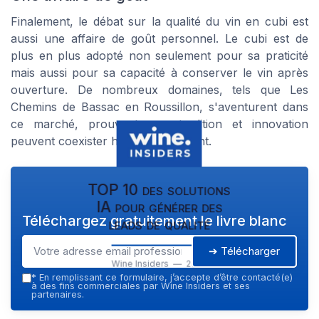
Finalement, le débat sur la
qualité
du vin en cubi est
aussi une affaire de goût personnel. Le cubi est de
plus en plus adopté non seulement pour sa praticité
mais aussi pour sa capacité à conserver le vin après
ouverture. De nombreux domaines, tels que Les
Chemins de Bassac en Roussillon, s'aventurent dans
ce marché, prouvant que tradition et innovation
peuvent coexister harmonieusement.
TOP 10 des solutions
IA pour générer des
Téléchargez gratuitement le livre blanc
leads de qualité
➔ Télécharger
Wine Insiders — 2026
*
En remplissant ce formulaire, j’accepte d’être contacté(e)
à des fins commerciales par Wine Insiders et ses
partenaires.