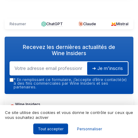
Résumer
ChatGPT
Claude
Mistral
Recevez les dernières actualités de
Wine Insiders
➔ Je m'inscris
*
En remplissant ce formulaire, j’accepte d’être contacté(e)
à des fins commerciales par Wine Insiders et ses
partenaires.
Wine Insiders
Ajoutez-nous à vos sources préférées sur Google
Ce site utilise des cookies et vous donne le contrôle sur ceux que
vous souhaitez activer
Parole d'experts
Tout accepter
Personnaliser