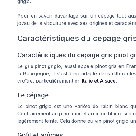
grigio.
Pour en savoir davantage sur un cépage tout aus
joyau de la viticulture avec ses origines et caractér
Caractéristiques du cépage gris
Caractéristiques du cépage gris pinot gr
Le
gris pinot grigio
, aussi appelé
pinot gris
en Franc
la Bourgogne
, il s'est bien adapté dans différen
croître, particulièrement en
Italie et Alsace
.
Le cépage
Le
pinot grigio
est une variété de raisin blanc qu
Contrairement au
pinot noir
et au
pinot blanc
, ses 
légèrement teinte. Cela donne au
vin pinot grigio
une
Goût et arômes