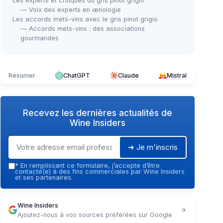
Les experts et critiques du gris pinot grigio
— Voix des experts en œnologie
Les accords mets-vins avec le gris pinot grigio
— Accords mets-vins : des associations
gourmandes
Résumer
ChatGPT
Claude
Mistral
Recevez les dernières actualités de
Wine Insiders
➔ Je m'inscris
*
En remplissant ce formulaire, j’accepte d’être
contacté(e) à des fins commerciales par Wine Insiders
et ses partenaires.
Wine Insiders
Ajoutez-nous à vos sources préférées sur Google