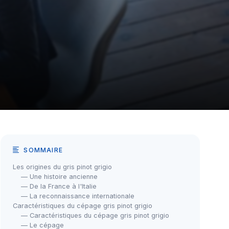
SOMMAIRE
Les origines du gris pinot grigio
— Une histoire ancienne
— De la France à l'Italie
— La reconnaissance internationale
Caractéristiques du cépage gris pinot grigio
— Caractéristiques du cépage gris pinot grigio
— Le cépage