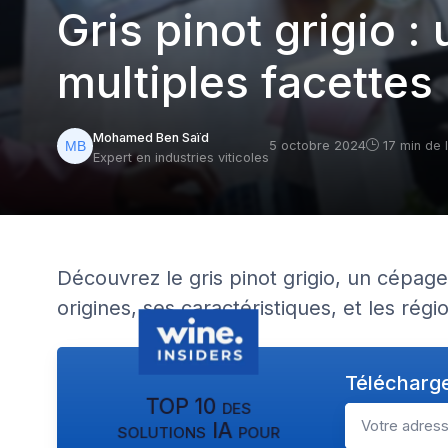
Gris pinot grigio 
multiples facettes
Mohamed Ben Saïd
5 octobre 2024
17 min de 
Expert en industries viticoles
Découvrez le gris pinot grigio, un cépage
origines, ses caractéristiques, et les région
Télécharge
TOP 10 des
solutions IA pour