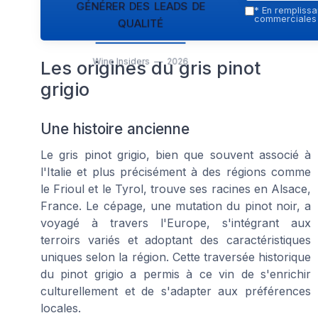
générer des leads de
*
En remplissan
qualité
commerciales p
Wine Insiders — 2026
Les origines du gris pinot
grigio
Une histoire ancienne
Le gris pinot grigio, bien que souvent associé à
l'Italie et plus précisément à des régions comme
le Frioul et le Tyrol, trouve ses racines en Alsace,
France. Le cépage, une mutation du pinot noir, a
voyagé à travers l'Europe, s'intégrant aux
terroirs variés et adoptant des caractéristiques
uniques selon la région. Cette traversée historique
du pinot grigio a permis à ce vin de s'enrichir
culturellement et de s'adapter aux préférences
locales.