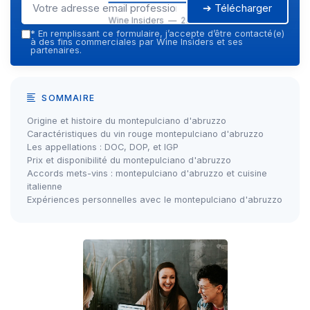
➔ Télécharger
Wine Insiders — 2026
*
En remplissant ce formulaire, j’accepte d’être contacté(e)
à des fins commerciales par Wine Insiders et ses
partenaires.
SOMMAIRE
Origine et histoire du montepulciano d'abruzzo
Caractéristiques du vin rouge montepulciano d'abruzzo
Les appellations : DOC, DOP, et IGP
Prix et disponibilité du montepulciano d'abruzzo
Accords mets-vins : montepulciano d'abruzzo et cuisine
italienne
Expériences personnelles avec le montepulciano d'abruzzo