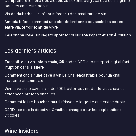
Comprendre les prix des alcools au Luxembourg : ce que cela signifie
pour les amateurs de vin
Vin de rhubarbe : un trésor méconnu des amateurs de vin
Armoria bière : comment une blonde bretonne bouscule les codes
entre vin, terroir et art de vivre
Telephone rose : un regard approfondi sur son impact et son évolution
Les derniers articles
Traçabilité du vin : blockchain, QR codes NFC et passeport digital font
irruption dans la filière
Comment choisir une cave à vin Le Chai encastrable pour un chai
moderne et connecté
Vivre avec une cave à vin de 200 bouteilles : mode de vie, choix et
exigences professionnelles
Comment le tire bouchon mural réinvente le geste du service du vin
CSRD : ce que la directive Omnibus change pour les exploitations
viticoles
Wine Insiders