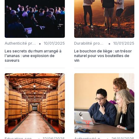
•
•
Authenticité produits
10/01/2025
Durabilité production
10/01/2025
Les secrets du rhum arrangé à
Le bouchon de liège : un trésor
l'ananas : une explosion de
naturel pour vos bouteilles de
saveurs
vin
•
•
Education consommateurs
12/06/2025
Authenticité produits
26/03/2025