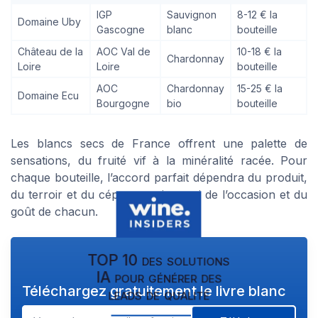
IGP
Sauvignon
8-12 € la
Domaine Uby
Gascogne
blanc
bouteille
Château de la
AOC Val de
10-18 € la
Chardonnay
Loire
Loire
bouteille
AOC
Chardonnay
15-25 € la
Domaine Ecu
Bourgogne
bio
bouteille
Les blancs secs de France offrent une palette de
sensations, du fruité vif à la minéralité racée. Pour
chaque bouteille, l’accord parfait dépendra du produit,
du terroir et du cépage, mais aussi de l’occasion et du
goût de chacun.
TOP 10 des solutions
IA pour générer des
Téléchargez gratuitement le livre blanc
leads de qualité