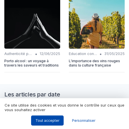
•
•
Authenticité produits
12/06/2025
Education consommateurs
31/05/2025
Porto alcool : un voyage à
L'importance des vins rouges
travers les saveurs et traditions
dans la culture française
Les articles par date
Ce site utilise des cookies et vous donne le contrôle sur ceux que
Octobre 2023
Novembre 2023
vous souhaitez activer
Décembre 2023
Janvier 2024
Tout accepter
Personnaliser
Février 2024
Mars 2024
Septembre 2024
Octobre 2024