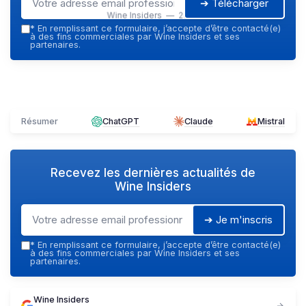
➔ Télécharger
Wine Insiders — 2026
*
En remplissant ce formulaire, j’accepte d’être contacté(e)
à des fins commerciales par Wine Insiders et ses
partenaires.
Résumer
ChatGPT
Claude
Mistral
Recevez les dernières actualités de
Wine Insiders
➔ Je m'inscris
*
En remplissant ce formulaire, j’accepte d’être contacté(e)
à des fins commerciales par Wine Insiders et ses
partenaires.
Wine Insiders