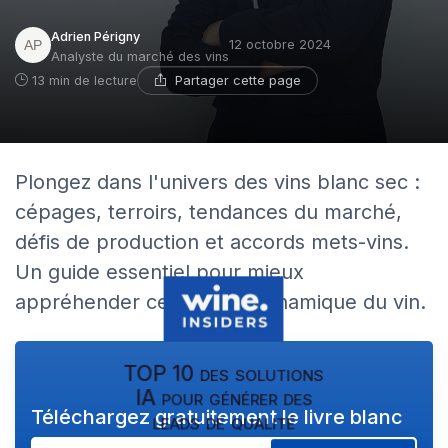
Adrien Périgny
12 octobre 2024
Analyste du marché des vins
Partager cette page
13 min de lecture
Plongez dans l'univers des vins blanc sec :
cépages, terroirs, tendances du marché,
défis de production et accords mets-vins.
Un guide essentiel pour mieux
appréhender ce secteur dynamique du vin.
TOP 10 des solutions
IA pour générer des
Téléchargez gratuitement le livre blanc
leads de qualité