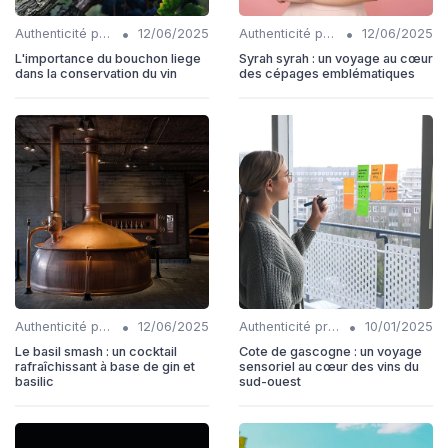
•
•
Authenticité produits
12/06/2025
Authenticité produits
12/06/2025
L'importance du bouchon liege
Syrah syrah : un voyage au cœur
dans la conservation du vin
des cépages emblématiques
•
•
Authenticité produits
12/06/2025
Authenticité produits
10/01/2025
Le basil smash : un cocktail
Cote de gascogne : un voyage
rafraîchissant à base de gin et
sensoriel au cœur des vins du
basilic
sud-ouest