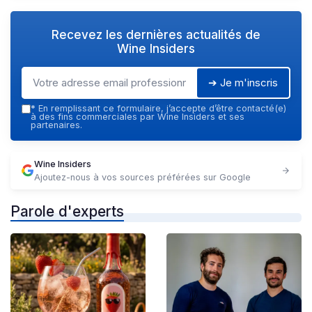
Recevez les dernières actualités de
Wine Insiders
➔ Je m'inscris
*
En remplissant ce formulaire, j’accepte d’être contacté(e)
à des fins commerciales par Wine Insiders et ses
partenaires.
Wine Insiders
Ajoutez-nous à vos sources préférées sur Google
Parole d'experts