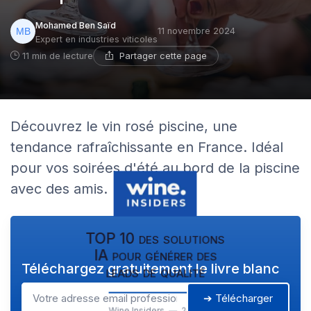
Mohamed Ben Saïd
11 novembre 2024
Expert en industries viticoles
Partager cette page
11 min de lecture
Découvrez le vin rosé piscine, une
tendance rafraîchissante en France. Idéal
pour vos soirées d'été au bord de la piscine
avec des amis.
TOP 10 des solutions
IA pour générer des
Téléchargez gratuitement le livre blanc
leads de qualité
➔ Télécharger
Wine Insiders — 2026