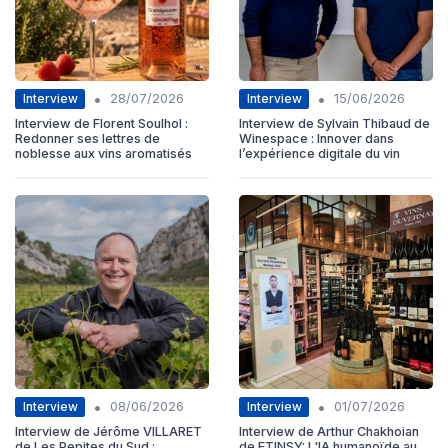
•
•
Interview
Interview
28/07/2026
15/06/2026
Interview de Florent Soulhol :
Interview de Sylvain Thibaud de
Redonner ses lettres de
Winespace : Innover dans
noblesse aux vins aromatisés
l’expérience digitale du vin
•
•
Interview
Interview
08/06/2026
01/07/2026
Interview de Jérôme VILLARET
Interview de Arthur Chakhoian
de Les Pepites du Sud :
de ETINSY: L'IA humanoïde au