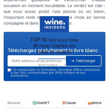
occasion en moment inoubliable. Le verdict est clair :
que vous soyez plutôt rosé piscine ou vin blanc,
l'important reste de savourer votre choix en bonne
compagnie et dans la bonne humeur.
TOP 10 des solutions
IA pour générer des
Téléchargez gratuitement le livre blanc
leads de qualité
➔ Télécharger
Wine Insiders — 2026
*
En remplissant ce formulaire, j’accepte d’être contacté(e)
à des fins commerciales par Wine Insiders et ses
partenaires.
Résumer
ChatGPT
Claude
Mistral