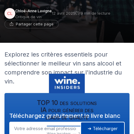
Chloé-Anne Lavigne
12 avril 2025
9 min de lecture
Critique de vin
Partager cette page
Explorez les critères essentiels pour
sélectionner le meilleur vin sans alcool et
comprendre son impact sur l'industrie du
vin.
TOP 10 des solutions
IA pour générer des
Téléchargez gratuitement le livre blanc
leads de qualité
➔ Télécharger
Wine Insiders — 2026