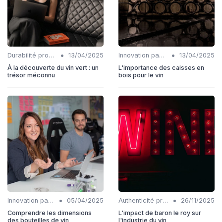
•
•
Durabilité production
13/04/2025
Innovation packaging
13/04/2025
À la découverte du vin vert : un
L'importance des caisses en
trésor méconnu
bois pour le vin
•
•
Innovation packaging
05/04/2025
Authenticité produits
26/11/2025
Comprendre les dimensions
L'impact de baron le roy sur
des bouteilles de vin
l'industrie du vin