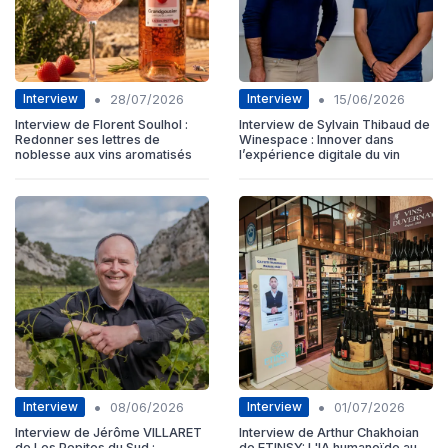
•
•
Interview
Interview
28/07/2026
15/06/2026
Interview de Florent Soulhol :
Interview de Sylvain Thibaud de
Redonner ses lettres de
Winespace : Innover dans
noblesse aux vins aromatisés
l’expérience digitale du vin
•
•
Interview
Interview
08/06/2026
01/07/2026
Interview de Jérôme VILLARET
Interview de Arthur Chakhoian
de Les Pepites du Sud :
de ETINSY: L'IA humanoïde au