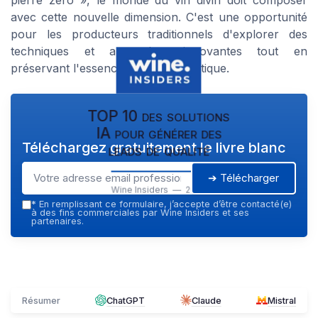
avec cette nouvelle dimension. C'est une opportunité
pour les producteurs traditionnels d'explorer des
techniques et approches innovantes tout en
préservant l'essence du vin authentique.
TOP 10 des solutions
IA pour générer des
Téléchargez gratuitement le livre blanc
leads de qualité
➔ Télécharger
Wine Insiders — 2026
*
En remplissant ce formulaire, j’accepte d’être contacté(e)
à des fins commerciales par Wine Insiders et ses
partenaires.
Résumer
ChatGPT
Claude
Mistral