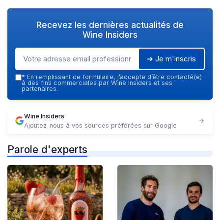
Recevez les dernières actualités de
Wine Insiders
➔ Je m'inscris
*
En remplissant ce formulaire, j’accepte d’être contacté(e)
à des fins commerciales par Wine Insiders et ses
partenaires.
Wine Insiders
Ajoutez-nous à vos sources préférées sur Google
Parole d'experts