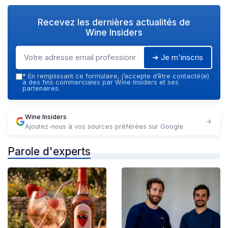
Recevez les dernières actualités de
Wine Insiders
➔ Je m'inscris
*
En remplissant ce formulaire, j’accepte d’être contacté(e)
à des fins commerciales par Wine Insiders et ses
partenaires.
Wine Insiders
Ajoutez-nous à vos sources préférées sur Google
Parole d'experts