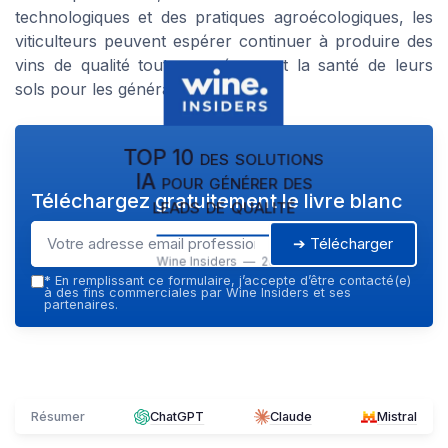
technologiques et des pratiques agroécologiques, les
viticulteurs peuvent espérer continuer à produire des
vins de qualité tout en préservant la santé de leurs
sols pour les générations futures.
TOP 10 des solutions
IA pour générer des
Téléchargez gratuitement le livre blanc
leads de qualité
➔ Télécharger
Wine Insiders — 2026
*
En remplissant ce formulaire, j’accepte d’être contacté(e)
à des fins commerciales par Wine Insiders et ses
partenaires.
Résumer
ChatGPT
Claude
Mistral