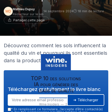
Mathieu Dupuy
14 septembre 2024
18 min de lecture
Rédacteur sur le vin
Partager cette page
Découvrez comment les sols influencent la
qualité du vin et pourquoi ils sont essentiels
dans la production viticole.
TOP 10 des solutions
IA pour générer des
Téléchargez gratuitement le livre blanc
leads de qualité
➔ Télécharger
Wine Insiders — 2026
*
En remplissant ce formulaire, j’accepte d’être contacté(e)