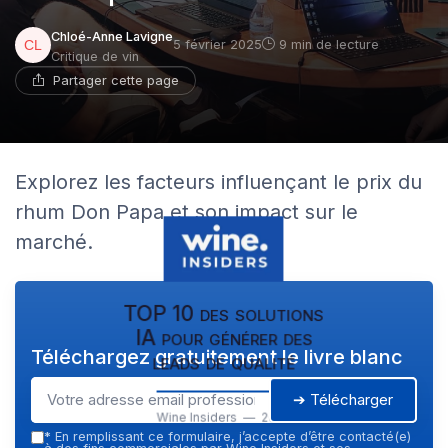
Chloé-Anne Lavigne
5 février 2025
9 min de lecture
Critique de vin
Partager cette page
Explorez les facteurs influençant le prix du
rhum Don Papa et son impact sur le
marché.
TOP 10 des solutions
IA pour générer des
Téléchargez gratuitement le livre blanc
leads de qualité
➔ Télécharger
Wine Insiders — 2026
*
En remplissant ce formulaire, j’accepte d’être contacté(e)