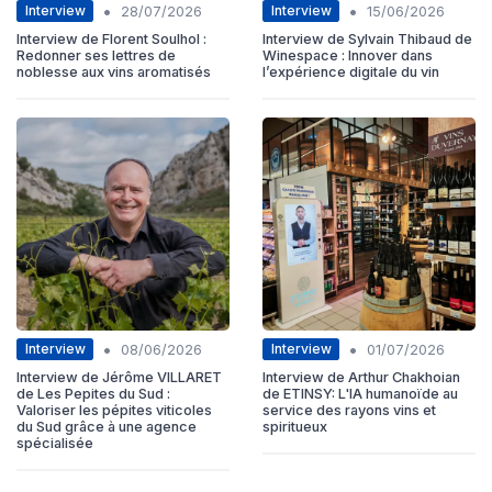
•
•
Interview
Interview
28/07/2026
15/06/2026
Interview de Florent Soulhol :
Interview de Sylvain Thibaud de
Redonner ses lettres de
Winespace : Innover dans
noblesse aux vins aromatisés
l’expérience digitale du vin
•
•
Interview
Interview
08/06/2026
01/07/2026
Interview de Jérôme VILLARET
Interview de Arthur Chakhoian
de Les Pepites du Sud :
de ETINSY: L'IA humanoïde au
Valoriser les pépites viticoles
service des rayons vins et
du Sud grâce à une agence
spiritueux
spécialisée