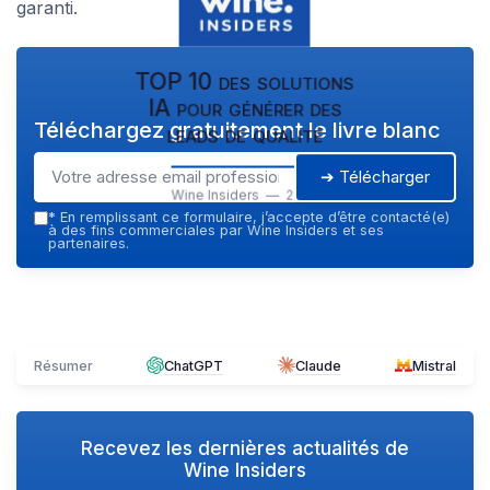
garanti.
TOP 10 des solutions
IA pour générer des
Téléchargez gratuitement le livre blanc
leads de qualité
➔ Télécharger
Wine Insiders — 2026
*
En remplissant ce formulaire, j’accepte d’être contacté(e)
à des fins commerciales par Wine Insiders et ses
partenaires.
Résumer
ChatGPT
Claude
Mistral
Recevez les dernières actualités de
Wine Insiders