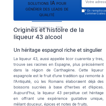
solutions IA pour
générer des leads de
*
En remplissan
qualité
commerciales p
Wine Insiders — 2026
Origines et histoire de la
liqueur 43 alcool
Un héritage espagnol riche et singulier
La liqueur 43, aussi appelée licor cuarenta y tres,
trouve ses racines en Espagne, plus précisément
dans la région de Carthagène. Cette liqueur
espagnole est le fruit d’une tradition qui remonte à
l’Antiquité, où les Romains élaboraient déjà des
boissons sucrées à base d’herbes et d’épices.
Aujourd’hui, la liqueur 43 perpétue cet héritage
en offrant une expérience gustative unique,
mêlant douceur, épices et notes de fruits.