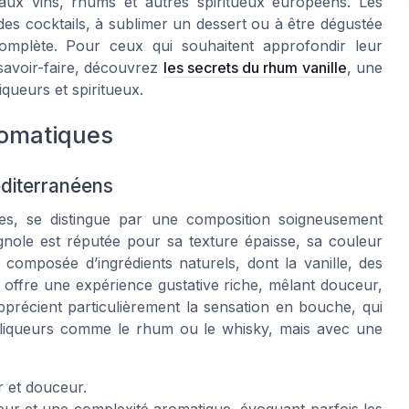
e aux vins, rhums et autres spiritueux européens. Les
des cocktails, à sublimer un dessert ou à être dégustée
complète. Pour ceux qui souhaitent approfondir leur
 savoir-faire, découvrez
les secrets du rhum vanille
, une
queurs et spiritueux.
romatiques
diterranéens
res, se distingue par une composition soigneusement
agnole est réputée pour sa texture épaisse, sa couleur
 composée d’ingrédients naturels, dont la vanille, des
n offre une expérience gustative riche, mêlant douceur,
pprécient particulièrement la sensation en bouche, qui
 liqueurs comme le rhum ou le whisky, mais avec une
r et douceur.
eur et une complexité aromatique, évoquant parfois les