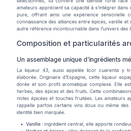
sélectionnés, lui confère une identité forte fac
amateurs apprécient sa capacité à s’intégrer dans 
pure, offrant ainsi une expérience sensorielle 
connaissance des alliances entre épices, vanille et
autre référence incontournable dans l’univers des li
Composition et particularités a
Un assemblage unique d’ingrédients mé
La liqueur 43, aussi appelée licor cuarenta y t
élaborée. Originaire d’Espagne, cette liqueur esp
dorée et son profil aromatique complexe. Elle est
herbes, des épices et des fruits. Cette combinaiso
notes épicées et touches fruitées. Les amateurs a
rappelle parfois certains vins doux ou même des
identité bien marquée.
Vanille :
ingrédient central, elle apporte rondeu
Herbes et épices :
elles donnent de la profond