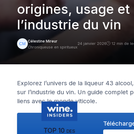
origines, usage et
l’industrie du vin
Célestine Mireur
24 janvier 2026
12 min de le
Chroniqueuse en spiritueux
Explorez l’univers de la liqueur 43 alcool
sur l’industrie du vin. Un guide complet
liens avec le monde viticole.
Télécharge
TOP 10 des