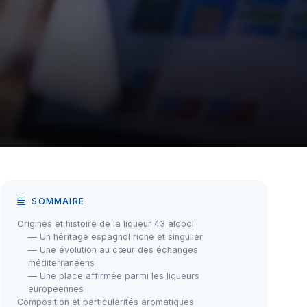
SOMMAIRE
Origines et histoire de la liqueur 43 alcool
— Un héritage espagnol riche et singulier
— Une évolution au cœur des échanges
méditerranéens
— Une place affirmée parmi les liqueurs
européennes
Composition et particularités aromatiques