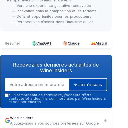
Perspectives d’innovation et d’avenir
— Vers une expérience gustative renouvelée
— Innovation dans la composition et les formats
— Défis et opportunités pour les producteurs
— Perspectives d’avenir dans l’industrie du vin
Résumer
ChatGPT
Claude
Mistral
Recevez les dernières actualités de
Wine Insiders
➔ Je m'inscris
*
En remplissant ce formulaire, j’accepte d’être
contacté(e) à des fins commerciales par Wine Insiders
et ses partenaires.
Wine Insiders
Ajoutez-nous à vos sources préférées sur Google