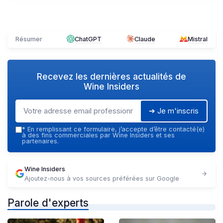
Résumer
ChatGPT
Claude
Mistral
Recevez les dernières actualités de
Wine Insiders
➔ Je m'inscris
*
En remplissant ce formulaire, j’accepte d’être contacté(e)
à des fins commerciales par Wine Insiders et ses
partenaires.
Wine Insiders
Ajoutez-nous à vos sources préférées sur Google
Parole d'experts