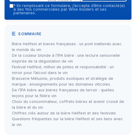
*
En remplissant ce formulaire, j’accepte d’être contacté(e)
à des fins commerciales par Wine Insiders et ses
partenaires.
SOMMAIRE
Bière Hellfest et bieres françaises : un pont inattendu avec
le monde du vin
De la couleur blonde à l’IPA bière : une lecture sensorielle
inspirée de la dégustation de vin
Festival Hellfest, million de pintes et responsabilité : un
miroir pour l’alcool dans le vin
Brasserie Mélusine, produits exotiques et stratégie de
marque : enseignements pour les domaines viticoles
De l’IPA bière aux bieres françaises de terroir : quelles
leçons pour la filière vin
Choix du consommateur, coffrets bières et avenir croisé de
la bière et du vin
Chiffres clés autour de la bière Hellfest et des festivals
Questions fréquentes sur la bière Hellfest et ses liens avec
le vin