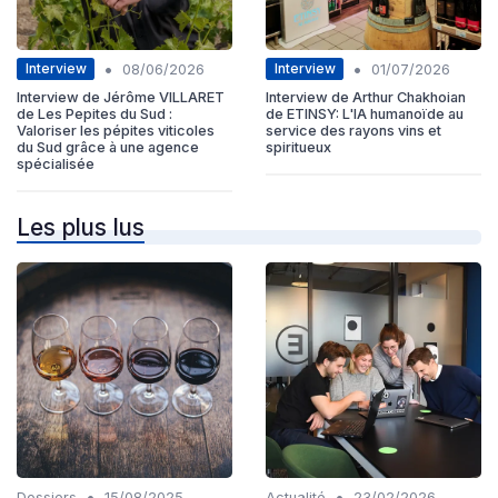
•
•
Interview
Interview
08/06/2026
01/07/2026
Interview de Jérôme VILLARET
Interview de Arthur Chakhoian
de Les Pepites du Sud :
de ETINSY: L'IA humanoïde au
Valoriser les pépites viticoles
service des rayons vins et
du Sud grâce à une agence
spiritueux
spécialisée
Les plus lus
•
•
Dossiers
15/08/2025
Actualité
23/02/2026