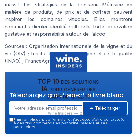
massif. Les stratégies de la brasserie Mélusine en
matière de produits, de prix et de coffrets peuvent
inspirer les domaines viticoles. Elles montrent
comment articuler identité culturelle forte, innovation
gustative et responsabilité autour de l’alcool.
Sources : Organisation internationale de la vigne et du
vin (OIV) ; Institut national de l’origine et de la qualité
(INAO) ; FranceAgriMer.
TOP 10 des solutions
IA pour générer des
Téléchargez gratuitement le livre blanc
leads de qualité
➔ Télécharger
Wine Insiders — 2026
*
En remplissant ce formulaire, j’accepte d’être contacté(e)
à des fins commerciales par Wine Insiders et ses
partenaires.