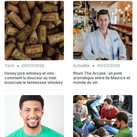
•
•
Tech
06/03/2026
Actualité
05/03/2026
Honey jack whiskey et vins :
Rhum The Arcane : un pont
comment la douceur au miel
aromatique entre île Maurice et
bouscule le tennessee whiskey
monde du vin