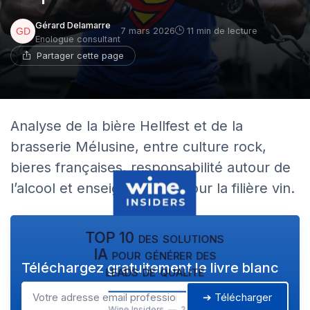
Gérard Delamarre
7 mars 2026
11 min de lecture
Enologue consultant
Partager cette page
Analyse de la bière Hellfest et de la
brasserie Mélusine, entre culture rock,
bieres françaises, responsabilité autour de
l’alcool et enseignements pour la filière vin.
TOP 10 des solutions
IA pour générer des
Téléchargez gratuitement le livre blanc
leads de qualité
➔ Télécharger
Wine Insiders — 2026