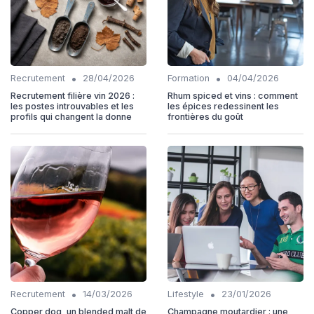
•
•
Recrutement
28/04/2026
Formation
04/04/2026
Recrutement filière vin 2026 :
Rhum spiced et vins : comment
les postes introuvables et les
les épices redessinent les
profils qui changent la donne
frontières du goût
•
•
Recrutement
14/03/2026
Lifestyle
23/01/2026
Copper dog, un blended malt de
Champagne moutardier : une