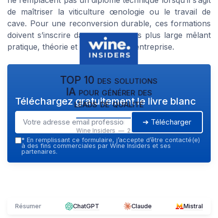
ne remplacent pas un diplôme technique lorsqu’il s’agit
de maîtriser la viticulture œnologie ou le travail de
cave. Pour une reconversion durable, ces formations
doivent s’inscrire dans un parcours plus large mêlant
pratique, théorie et expérience en entreprise.
TOP 10 des solutions
IA pour générer des
Téléchargez gratuitement le livre blanc
leads de qualité
➔ Télécharger
Wine Insiders — 2026
*
En remplissant ce formulaire, j’accepte d’être contacté(e)
à des fins commerciales par Wine Insiders et ses
partenaires.
Résumer
ChatGPT
Claude
Mistral