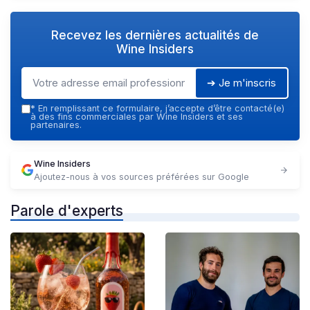
Recevez les dernières actualités de
Wine Insiders
➔ Je m'inscris
*
En remplissant ce formulaire, j’accepte d’être contacté(e)
à des fins commerciales par Wine Insiders et ses
partenaires.
Wine Insiders
Ajoutez-nous à vos sources préférées sur Google
Parole d'experts