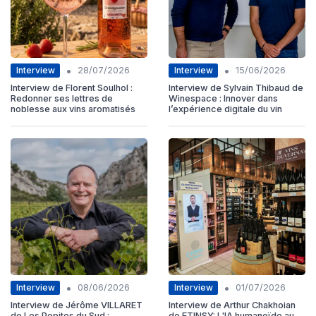
•
•
Interview
Interview
28/07/2026
15/06/2026
Interview de Florent Soulhol :
Interview de Sylvain Thibaud de
Redonner ses lettres de
Winespace : Innover dans
noblesse aux vins aromatisés
l’expérience digitale du vin
•
•
Interview
Interview
08/06/2026
01/07/2026
Interview de Jérôme VILLARET
Interview de Arthur Chakhoian
de Les Pepites du Sud :
de ETINSY: L'IA humanoïde au