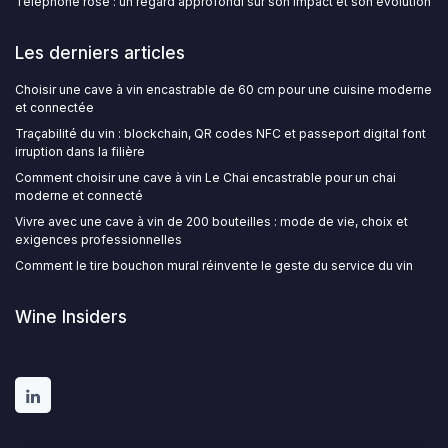
Telephone rose : un regard approfondi sur son impact et son évolution
Les derniers articles
Choisir une cave à vin encastrable de 60 cm pour une cuisine moderne
et connectée
Traçabilité du vin : blockchain, QR codes NFC et passeport digital font
irruption dans la filière
Comment choisir une cave à vin Le Chai encastrable pour un chai
moderne et connecté
Vivre avec une cave à vin de 200 bouteilles : mode de vie, choix et
exigences professionnelles
Comment le tire bouchon mural réinvente le geste du service du vin
Wine Insiders