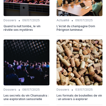
•
•
Dossiers
09/07/2025
Actualité
09/07/2025
Quand la nuit tombe, le vin
L'éclat du champagne Dom
révèle ses mystères
Pérignon lumineux
•
•
Dossiers
08/07/2025
Dossiers
03/07/2025
Les secrets du vin Chamasutra :
Les formats de bouteilles de vin
une exploration sensorielle
: un univers à explorer