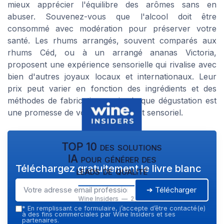
mieux apprécier l'équilibre des arômes sans en
abuser. Souvenez-vous que l'alcool doit être
consommé avec modération pour préserver votre
santé. Les rhums arrangés, souvent comparés aux
rhums Céd, ou à un arrangé ananas Victoria,
proposent une expérience sensorielle qui rivalise avec
bien d'autres joyaux locaux et internationaux. Leur
prix peut varier en fonction des ingrédients et des
méthodes de fabrication, mais chaque dégustation est
une promesse de voyage culturel et sensoriel.
TOP 10 des solutions
IA pour générer des
Téléchargez gratuitement le livre blanc
leads de qualité
➔ Télécharger
Wine Insiders — 2026
*
En remplissant ce formulaire, j’accepte d’être contacté(e)
à des fins commerciales par Wine Insiders et ses
partenaires.