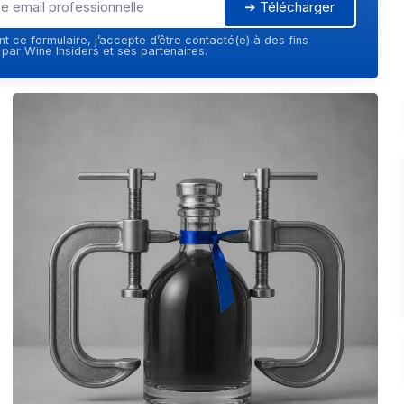
➔ Télécharger
t ce formulaire, j’accepte d’être contacté(e) à des fins
ar Wine Insiders et ses partenaires.