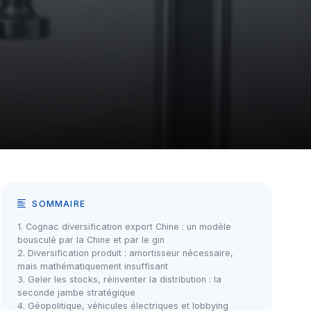
SOMMAIRE
1. Cognac diversification export Chine : un modèle
bousculé par la Chine et par le gin
2. Diversification produit : amortisseur nécessaire,
mais mathématiquement insuffisant
3. Geler les stocks, réinventer la distribution : la
seconde jambe stratégique
4. Géopolitique, véhicules électriques et lobbying