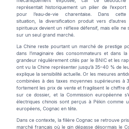
mécaniquement exposée, car ce débouché
représentait historiquement un pilier de l’export
pour l’eau-de-vie charentaise. Dans cette
situation, la diversification produit vers d’autres
spiritueux devient un réflexe défensif, mais elle ne 
sur un seul grand marché.
La Chine reste pourtant un marché de prestige po
dans l’imaginaire des consommateurs et dans la
grandeur régulièrement cités par le BNIC et les r
ont vu la Chine représenter jusqu’à 35–40 % de le
explique la sensibilité actuelle. Or les mesures an
combinées à des taxes moyennes supérieures à 30
fortement les prix de vente et fragilisent le chiffre
sur ce dossier, et la Commission européenne s’
électriques chinois sont perçus à Pékin comme un c
européens, Cognac en tête.
Dans ce contexte, la filière Cognac se retrouve pr
marché français où le gin dépasse désormais le Co