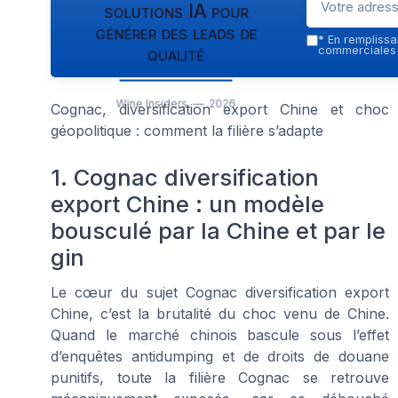
solutions IA pour
générer des leads de
*
En remplissan
qualité
commerciales p
Wine Insiders — 2026
Cognac, diversification export Chine et choc
géopolitique : comment la filière s’adapte
1. Cognac diversification
export Chine : un modèle
bousculé par la Chine et par le
gin
Le cœur du sujet Cognac diversification export
Chine, c’est la brutalité du choc venu de Chine.
Quand le marché chinois bascule sous l’effet
d’enquêtes antidumping et de droits de douane
punitifs, toute la filière Cognac se retrouve