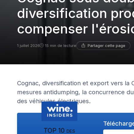
diversification prod
compenser l'érosi
Partager cette page
1 juillet 2026
15 min de lecture
Cognac, diversification et export vers la 
mesures antidumping, la concurrence du g
des véhicules électriques.
Télécharge
TOP 10 des