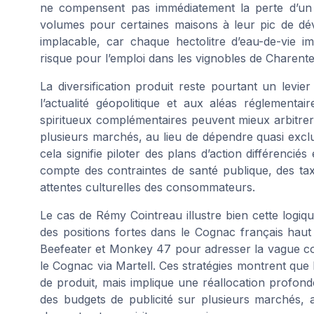
ne compensent pas immédiatement la perte d’un
volumes pour certaines maisons à leur pic de d
implacable, car chaque hectolitre d’eau-de-vie i
risque pour l’emploi dans les vignobles de Charent
La diversification produit reste pourtant un levie
l’actualité géopolitique et aux aléas réglement
spiritueux complémentaires peuvent mieux arbitrer 
plusieurs marchés, au lieu de dépendre quasi exc
cela signifie piloter des plans d’action différencié
compte des contraintes de santé publique, des taxe
attentes culturelles des consommateurs.
Le cas de Rémy Cointreau illustre bien cette logiqu
des positions fortes dans le Cognac français hau
Beefeater et Monkey 47 pour adresser la vague cock
le Cognac via Martell. Ces stratégies montrent que l
de produit, mais implique une réallocation profon
des budgets de publicité sur plusieurs marchés, a