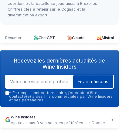
coordonné : la bataille se joue aussi à Bruxelles
Chiffres clés à retenir sur le Cognac et la
diversification export
Résumer
ChatGPT
Claude
Mistral
Recevez les dernières actualités de
Wine Insiders
➔ Je m'inscris
*
En remplissant ce formulaire, j’accepte d’être
contacté(e) à des fins commerciales par Wine Insiders
et ses partenaires.
Wine Insiders
Ajoutez-nous à vos sources préférées sur Google