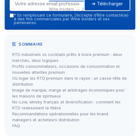
➔ Télécharger
Wine Insiders — 2026
*
En remplissant ce formulaire, j’accepte d’être contacté(e)
à des fins commerciales par Wine Insiders et ses
partenaires.
SOMMAIRE
RTD industriels vs cocktails prêts à boire premium : deux
marchés, deux logiques
Profils consommateurs, occasions de consommation et
nouvelles attentes premium
Où loger les RTD premium dans le rayon : un casse-tête de
distribution
Image de marque, marge et arbitrages économiques pour
les maisons de spiritueux
No-Low, whisky français et diversification : comment les
RTD redessinent la filière
Recommandations opérationnelles pour les brand
managers et acheteurs distribution
FAQ