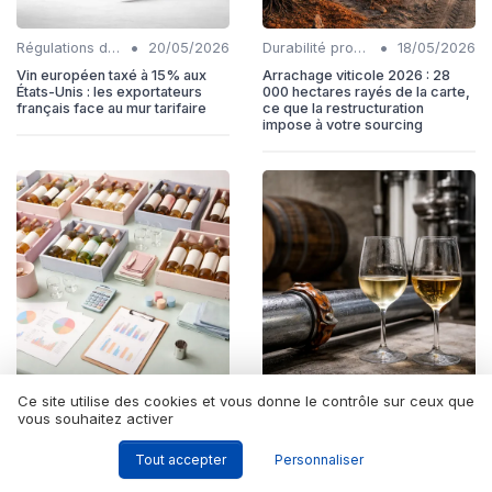
•
•
Régulations douanières
20/05/2026
Durabilité production
18/05/2026
Vin européen taxé à 15% aux
Arrachage viticole 2026 : 28
États-Unis : les exportateurs
000 hectares rayés de la carte,
français face au mur tarifaire
ce que la restructuration
impose à votre sourcing
•
•
Ce site utilise des cookies et vous donne le contrôle sur ceux que
Actualité
13/05/2026
Innovation
12/05/2026
vous souhaitez activer
Marché du vin en France 2026 :
No-Low en cave : intégrer la
les chiffres clés pour ajuster sa
désalcoolisation dans sa
Tout accepter
Personnaliser
stratégie commerciale
gamme sans cannibaliser ses
cuvées