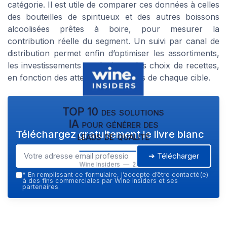
catégorie. Il est utile de comparer ces données à celles
des bouteilles de spiritueux et des autres boissons
alcoolisées prêtes à boire, pour mesurer la
contribution réelle du segment. Un suivi par canal de
distribution permet enfin d’optimiser les assortiments,
les investissements marketing et les choix de recettes,
en fonction des attentes spécifiques de chaque cible.
TOP 10 des solutions
IA pour générer des
Téléchargez gratuitement le livre blanc
leads de qualité
➔ Télécharger
Wine Insiders — 2026
*
En remplissant ce formulaire, j’accepte d’être contacté(e)
à des fins commerciales par Wine Insiders et ses
partenaires.