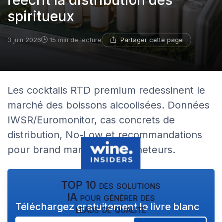
réécrit la distribution des
spiritueux
Partager cette page
3 juin 2026
15 min de lecture
Les cocktails RTD premium redessinent le
marché des boissons alcoolisées. Données
IWSR/Euromonitor, cas concrets de
distribution, No-Low et recommandations
pour brand managers et acheteurs.
TOP 10 des solutions
IA pour générer des
Téléchargez gratuitement le livre blanc
leads de qualité