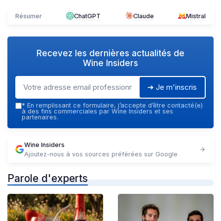
Résumer
ChatGPT
Claude
Mistral
Recevez les dernières actualités de
Wine Insiders
➔ Je m'inscris
*
En remplissant ce formulaire, j’accepte d’être contacté(e)
à des fins commerciales par Wine Insiders et ses
partenaires.
Wine Insiders
Ajoutez-nous à vos sources préférées sur Google
Parole d'experts