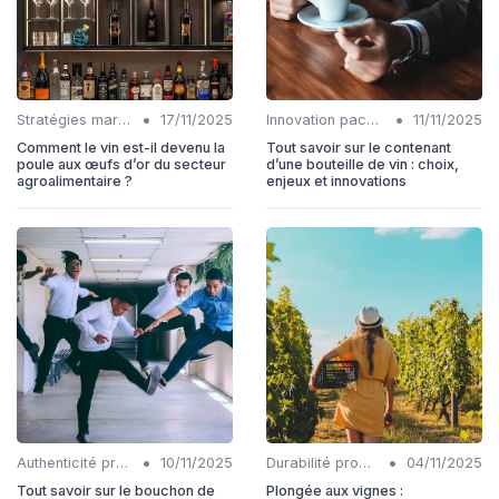
•
•
Stratégies marketing
17/11/2025
Innovation packaging
11/11/2025
Comment le vin est-il devenu la
Tout savoir sur le contenant
poule aux œufs d’or du secteur
d’une bouteille de vin : choix,
agroalimentaire ?
enjeux et innovations
•
•
Authenticité produits
10/11/2025
Durabilité production
04/11/2025
Tout savoir sur le bouchon de
Plongée aux vignes :