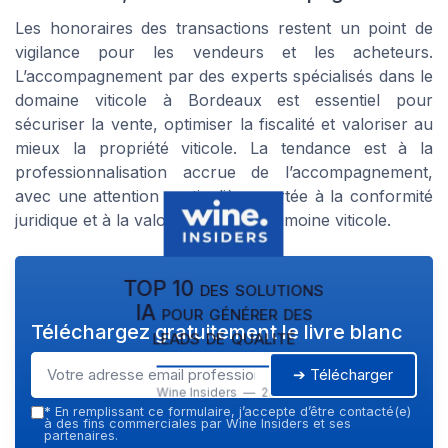
Les honoraires des transactions restent un point de
vigilance pour les vendeurs et les acheteurs.
L’accompagnement par des experts spécialisés dans le
domaine viticole à Bordeaux est essentiel pour
sécuriser la vente, optimiser la fiscalité et valoriser au
mieux la propriété viticole. La tendance est à la
professionnalisation accrue de l’accompagnement,
avec une attention particulière portée à la conformité
juridique et à la valorisation du patrimoine viticole.
TOP 10 des solutions
IA pour générer des
Téléchargez gratuitement le livre blanc
leads de qualité
➔ Télécharger
Wine Insiders — 2026
*
En remplissant ce formulaire, j’accepte d’être contacté(e)
à des fins commerciales par Wine Insiders et ses
partenaires.