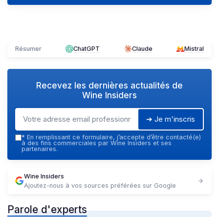
Résumer
ChatGPT
Claude
Mistral
Recevez les dernières actualités de
Wine Insiders
➔ Je m'inscris
*
En remplissant ce formulaire, j’accepte d’être contacté(e)
à des fins commerciales par Wine Insiders et ses
partenaires.
Wine Insiders
Ajoutez-nous à vos sources préférées sur Google
Parole d'experts