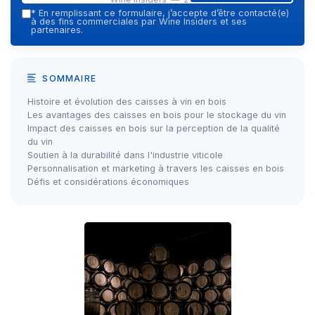
*
En remplissant ce formulaire, j’accepte d’être contacté(e)
à des fins commerciales par Wine Insiders et ses
partenaires.
SOMMAIRE
Histoire et évolution des caisses à vin en bois
Les avantages des caisses en bois pour le stockage du vin
Impact des caisses en bois sur la perception de la qualité
du vin
Soutien à la durabilité dans l'industrie viticole
Personnalisation et marketing à travers les caisses en bois
Défis et considérations économiques