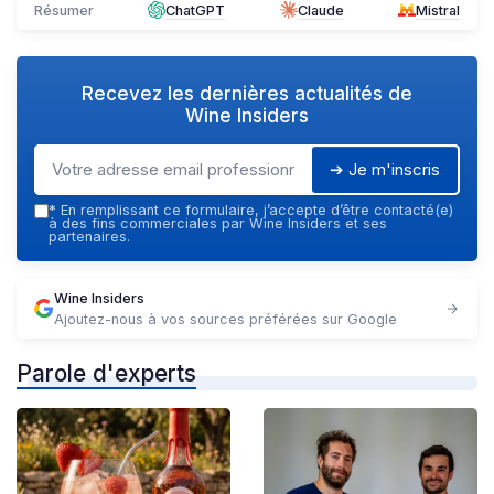
Résumer
ChatGPT
Claude
Mistral
Recevez les dernières actualités de
Wine Insiders
➔ Je m'inscris
*
En remplissant ce formulaire, j’accepte d’être contacté(e)
à des fins commerciales par Wine Insiders et ses
partenaires.
Wine Insiders
Ajoutez-nous à vos sources préférées sur Google
Parole d'experts