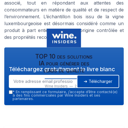
associé, tout en répondant aux attentes des
consommateurs en matière de qualité et de respect de
l’environnement. L’échantillon bois issu de la vigne
luxembourgeoise est désormais considéré comme un
produit à part entière, avec une origine contrôlée et
des propriétés reconnues.
TOP 10 des solutions
IA pour générer des
Téléchargez gratuitement le livre blanc
leads de qualité
➔ Télécharger
Wine Insiders — 2026
*
En remplissant ce formulaire, j’accepte d’être contacté(e)
à des fins commerciales par Wine Insiders et ses
partenaires.