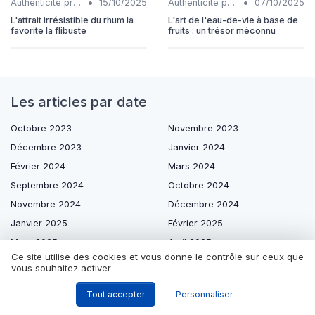
•
•
Authenticité produits
15/10/2025
Authenticité produits
07/10/2025
L'attrait irrésistible du rhum la
L'art de l'eau-de-vie à base de
favorite la flibuste
fruits : un trésor méconnu
Les articles par date
Octobre 2023
Novembre 2023
Décembre 2023
Janvier 2024
Février 2024
Mars 2024
Septembre 2024
Octobre 2024
Novembre 2024
Décembre 2024
Janvier 2025
Février 2025
Mars 2025
Avril 2025
Ce site utilise des cookies et vous donne le contrôle sur ceux que
Mai 2025
Juin 2025
vous souhaitez activer
Juillet 2025
Août 2025
Tout accepter
Personnaliser
Septembre 2025
Octobre 2025