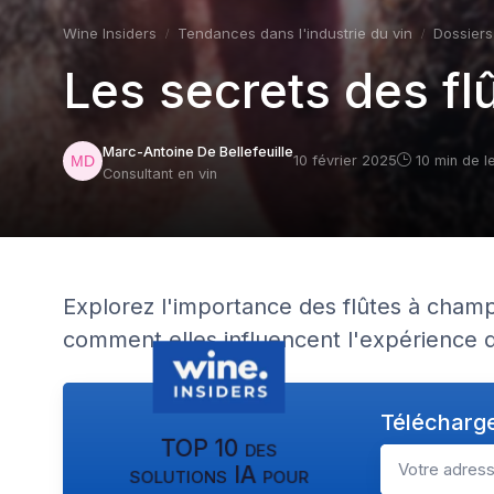
Wine Insiders
Tendances dans l'industrie du vin
Dossiers
Les secrets des f
Marc-Antoine De Bellefeuille
10 février 2025
10 min de l
Consultant en vin
Explorez l'importance des flûtes à champ
comment elles influencent l'expérience 
Télécharge
TOP 10 des
solutions IA pour