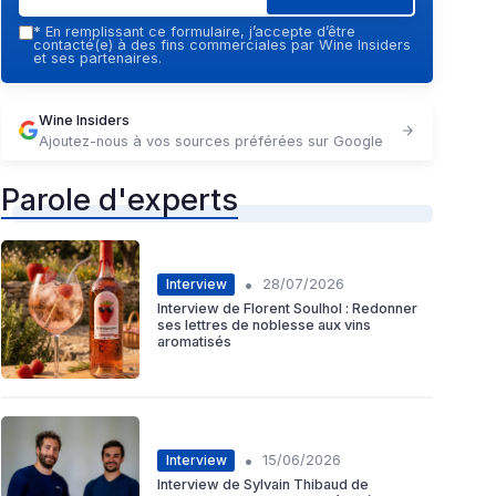
*
En remplissant ce formulaire, j’accepte d’être
contacté(e) à des fins commerciales par Wine Insiders
et ses partenaires.
Wine Insiders
Ajoutez-nous à vos sources préférées sur Google
Parole d'experts
•
Interview
28/07/2026
Interview de Florent Soulhol : Redonner
ses lettres de noblesse aux vins
aromatisés
•
Interview
15/06/2026
Interview de Sylvain Thibaud de