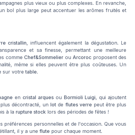
champagnes plus vieux ou plus complexes. En revanche,
un bol plus large peut accentuer les arômes fruités et
re cristallin
, influencent également la dégustation. Le
nsparence et sa finesse, permettant une meilleure
ques comme
Chef&Sommelier
ou
Arcoroc
proposent des
nalité, même si elles peuvent être plus coûteuses. Un
ce sur votre
table
.
pagne
en
cristal arques
ou
Bormioli Luigi
, qui ajoutent
 plus décontracté, un
lot
de
flutes verre
peut être plus
ois à la
rupture stock
lors des périodes de fêtes !
 préférences personnelles et de l'occasion. Que vous
illant, il y a une
flute
pour chaque moment.