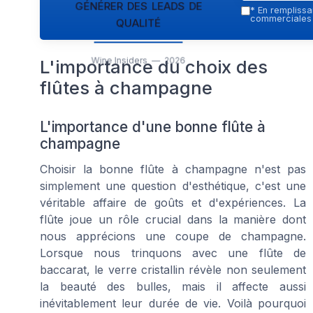
générer des leads de
*
En remplissan
qualité
commerciales p
Wine Insiders — 2026
L'importance du choix des
flûtes à champagne
L'importance d'une bonne flûte à
champagne
Choisir la bonne flûte à champagne n'est pas
simplement une question d'esthétique, c'est une
véritable affaire de goûts et d'expériences. La
flûte joue un rôle crucial dans la manière dont
nous apprécions une coupe de champagne.
Lorsque nous trinquons avec une flûte de
baccarat, le verre cristallin révèle non seulement
la beauté des bulles, mais il affecte aussi
inévitablement leur durée de vie. Voilà pourquoi