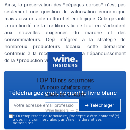
Ainsi, la préservation des *cépages corses* n'est pas
seulement une question de valorisation économique
mais aussi un acte culturel et écologique. Cela garantit
la continuité de la tradition viticole tout en s'adaptant
aux nouvelles exigences du marché et des
consommateurs. Déjà intégrée à la stratégie de
nombreux producteurs locaux, cette démarche
contribue à la reconnaissance et à l'épanouissement
de la *production vins* sur l'île.
TOP 10 des solutions
IA pour générer des
Téléchargez gratuitement le livre blanc
leads de qualité
➔ Télécharger
Wine Insiders — 2026
*
En remplissant ce formulaire, j’accepte d’être contacté(e)
à des fins commerciales par Wine Insiders et ses
partenaires.