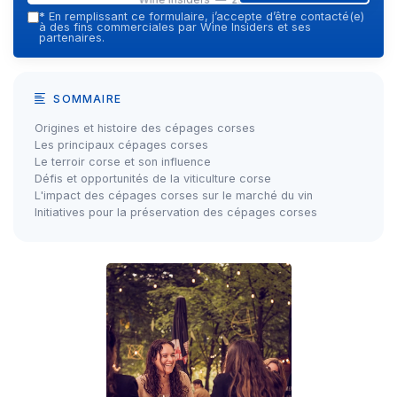
*
En remplissant ce formulaire, j’accepte d’être contacté(e)
à des fins commerciales par Wine Insiders et ses
partenaires.
SOMMAIRE
Origines et histoire des cépages corses
Les principaux cépages corses
Le terroir corse et son influence
Défis et opportunités de la viticulture corse
L'impact des cépages corses sur le marché du vin
Initiatives pour la préservation des cépages corses