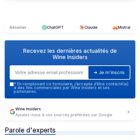
Résumer
ChatGPT
Claude
Mistral
Recevez les dernières actualités de
Wine Insiders
➔ Je m'inscris
*
En remplissant ce formulaire, j’accepte d’être contacté(e)
à des fins commerciales par Wine Insiders et ses
partenaires.
Wine Insiders
Ajoutez-nous à vos sources préférées sur Google
Parole d'experts